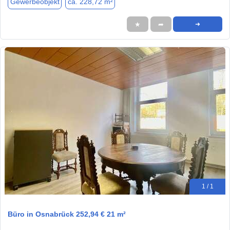
Gewerbeobjekt
ca. 228,72 m²
★
➦
➜
1 / 1
Büro in Osnabrück 252,94 € 21 m²