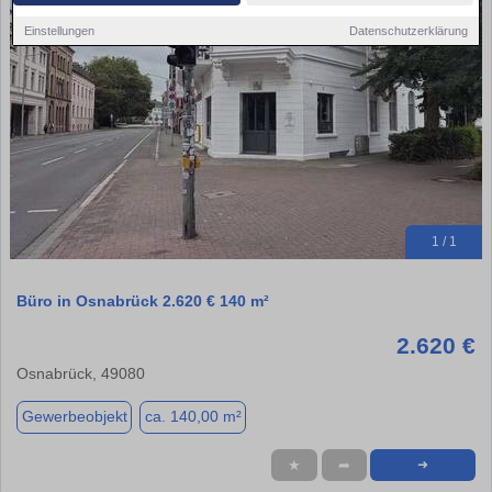
Einstellungen
Datenschutzerklärung
1 / 1
Büro in Osnabrück 2.620 € 140 m²
2.620 €
Osnabrück, 49080
Gewerbeobjekt
ca. 140,00 m²
★
➦
➜