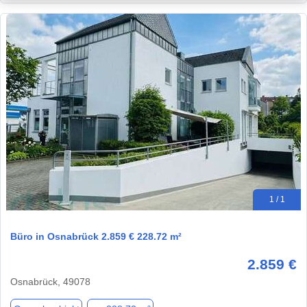
1 / 1
Büro in Osnabrück 2.859 € 228.72 m²
2.859 €
Osnabrück, 49078