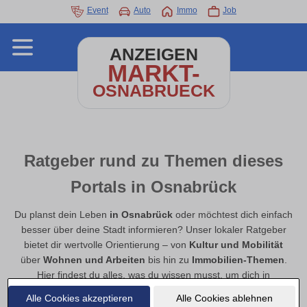
Event
Auto
Immo
Job
ANZEIGEN
MARKT-
OSNABRUECK
Ratgeber rund zu Themen dieses
Portals in Osnabrück
Du planst dein Leben
in Osnabrück
oder möchtest dich einfach
besser über deine Stadt informieren? Unser lokaler Ratgeber
bietet dir wertvolle Orientierung – von
Kultur und Mobilität
über
Wohnen und Arbeiten
bis hin zu
Immobilien-Themen
.
Hier findest du alles, was du wissen musst, um dich in
Osnabrück gut zu orientieren, den Alltag zu erleichtern und neue
Alle Cookies akzeptieren
Alle Cookies ablehnen
Chancen zu entdecken.