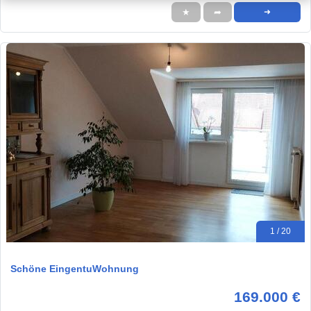
★
➦
➜
1 / 20
Schöne EingentuWohnung
169.000 €