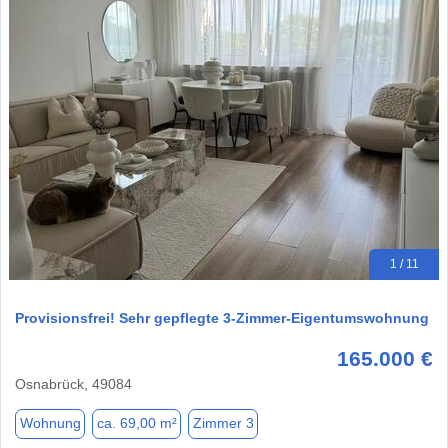
1 / 11
Provisionsfrei! Sehr gepflegte 3-Zimmer-Eigentumswohnung
165.000 €
Osnabrück, 49084
Wohnung
ca. 69,00 m²
Zimmer 3