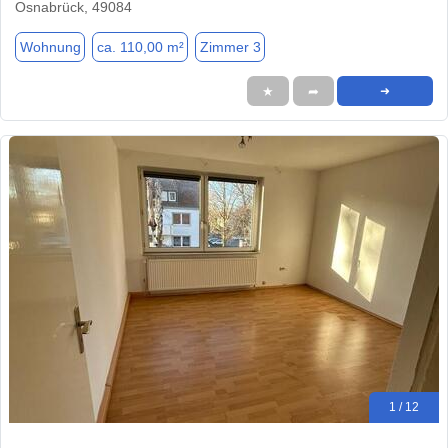
Osnabrück, 49084
Wohnung
ca. 110,00 m²
Zimmer 3
★
➦
➜
1 / 12