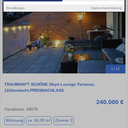
Einstellungen
Datenschutzerklärung
1 / 12
TRAUMHAFT SCHÖNE 36qm Lounge-Terrasse,
12überdacht,PREISNACHLASS
240.000 €
Osnabrück, 49078
Wohnung
ca. 66,00 m²
Zimmer 2