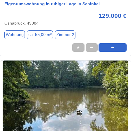
Eigentumswohnung in ruhiger Lage in Schinkel
129.000 €
Osnabrück, 49084
Wohnung
ca. 55,00 m²
Zimmer 2
★
➦
➜