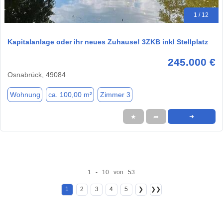
1 / 12
Kapitalanlage oder ihr neues Zuhause! 3ZKB inkl Stellplatz
245.000 €
Osnabrück, 49084
Wohnung
ca. 100,00 m²
Zimmer 3
★
➦
➜
1 - 10 von 53
1
2
3
4
5
❯
❯❯