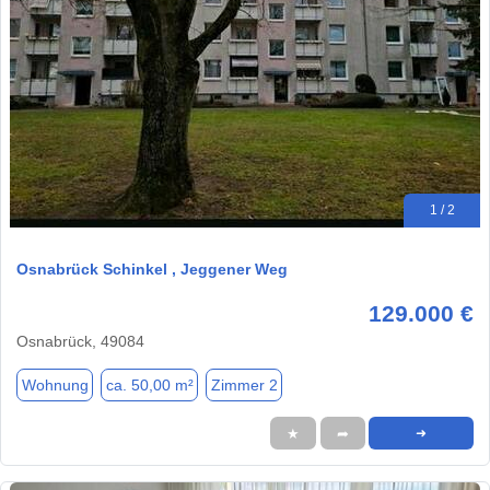
1 / 2
Osnabrück Schinkel , Jeggener Weg
129.000 €
Osnabrück, 49084
Wohnung
ca. 50,00 m²
Zimmer 2
★
➦
➜