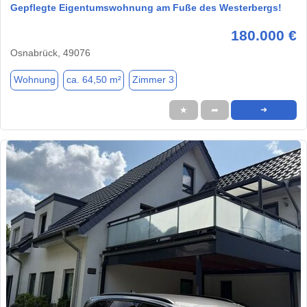
Gepflegte Eigentumswohnung am Fuße des Westerbergs!
180.000 €
Osnabrück, 49076
Wohnung
ca. 64,50 m²
Zimmer 3
★
➦
➜