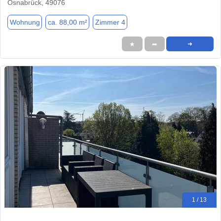
Osnabrück, 49076
Wohnung
ca. 88,00 m²
Zimmer 4
★
➦
➜
1 / 13