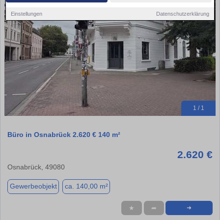
Einstellungen
Datenschutzerklärung
1 / 1
Büro in Osnabrück 2.620 € 140 m²
2.620 €
Osnabrück, 49080
Gewerbeobjekt
ca. 140,00 m²
★
➦
➜