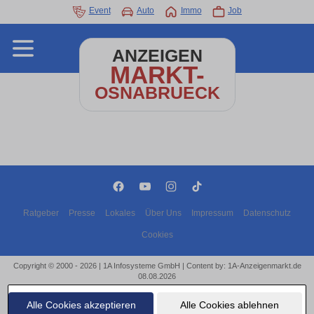
Event
Auto
Immo
Job
ANZEIGEN
MARKT-
OSNABRUECK
Ratgeber
Presse
Lokales
Über Uns
Impressum
Datenschutz
Cookies
Copyright © 2000 - 2026 | 1A Infosysteme GmbH | Content by: 1A-Anzeigenmarkt.de
08.08.2026
Alle Cookies akzeptieren
Alle Cookies ablehnen