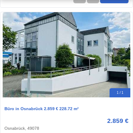
1 / 1
Büro in Osnabrück 2.859 € 228.72 m²
2.859 €
Osnabrück, 49078