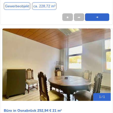
Gewerbeobjekt
ca. 228,72 m²
★
➦
➜
1 / 1
Büro in Osnabrück 252,94 € 21 m²