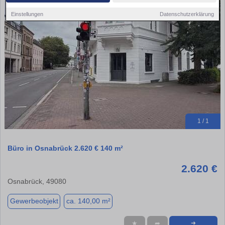
Einstellungen
Datenschutzerklärung
1 / 1
Büro in Osnabrück 2.620 € 140 m²
2.620 €
Osnabrück, 49080
Gewerbeobjekt
ca. 140,00 m²
★
➦
➜