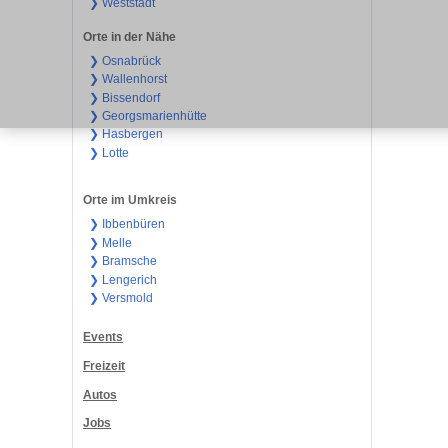
❯ Weststadt
Orte in der Nähe
❯ Osnabrück
❯ Wallenhorst
❯ Bissendorf
❯ Georgsmarienhütte
❯ Hasbergen
❯ Lotte
Orte im Umkreis
❯ Ibbenbüren
❯ Melle
❯ Bramsche
❯ Lengerich
❯ Versmold
Events
Freizeit
Autos
Jobs