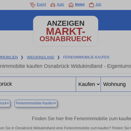
Event
Auto
Immo
Job
ANZEIGEN
MARKT-
OSNABRUECK
MMOBILIEN
❯
WIDUKINDLAND
❯
FERIENIMMOBILIE-KAUFEN
enimmobilie kaufen Osnabrück Widukindland - Eigentums
×
×
rück
Ferienimmobilie Kaufen
Finden Sie hier Ihre Ferienimmobilie zum kauf
en Sie in Osnabrück Widukindland eine Ferienimmobilie zum kaufen? Finden Sie 