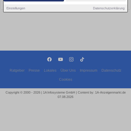
bald wieder vorbei!
Einstellungen
Datenschutzerklärung
Ratgeber
Presse
Lokales
Über Uns
Impressum
Datenschutz
Cookies
Copyright © 2000 - 2026 | 1A Infosysteme GmbH | Content by: 1A-Anzeigenmarkt.de
07.08.2026