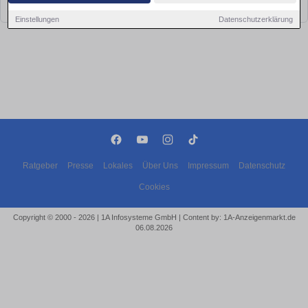
bald wieder vorbei!
Einstellungen
Datenschutzerklärung
Ratgeber
Presse
Lokales
Über Uns
Impressum
Datenschutz
Cookies
Copyright © 2000 - 2026 | 1A Infosysteme GmbH | Content by: 1A-Anzeigenmarkt.de
06.08.2026