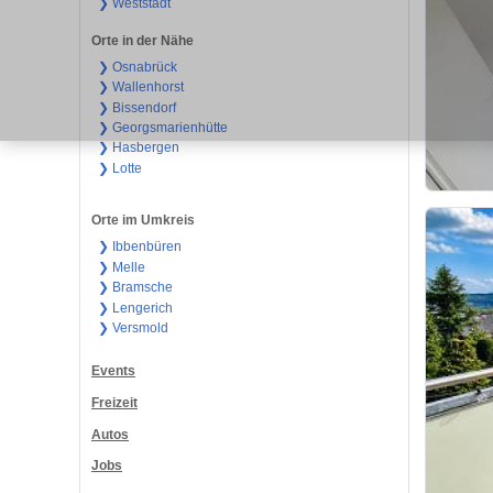
❯ Weststadt
Orte in der Nähe
❯ Osnabrück
❯ Wallenhorst
❯ Bissendorf
❯ Georgsmarienhütte
❯ Hasbergen
❯ Lotte
Orte im Umkreis
❯ Ibbenbüren
❯ Melle
❯ Bramsche
❯ Lengerich
❯ Versmold
Events
Freizeit
Autos
Jobs