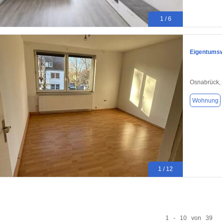
1 / 6
Eigentumsw
Osnabrück,
Wohnung
1 / 12
1 - 10 von 39