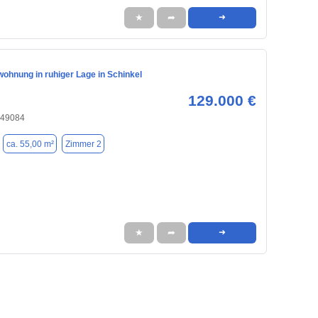
★
➦
➜
ohnung in ruhiger Lage in Schinkel
129.000 €
 49084
ca. 55,00 m²
Zimmer 2
★
➦
➜