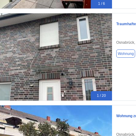
1 / 6
Traumhafte
Osnabrück,
Wohnung
1 / 20
Wohnung zu
Osnabrück,