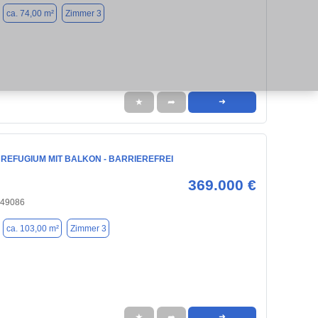
ca. 74,00 m²
Zimmer 3
★
➦
➜
REFUGIUM MIT BALKON - BARRIEREFREI
369.000 €
 49086
ca. 103,00 m²
Zimmer 3
★
➦
➜