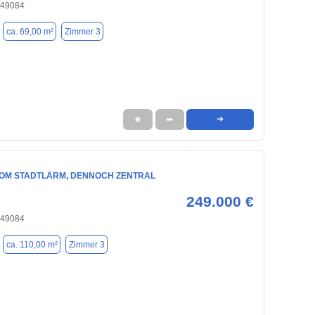
 49084
ca. 69,00 m²
Zimmer 3
★
➦
➜
VOM STADTLÄRM, DENNOCH ZENTRAL
249.000 €
 49084
ca. 110,00 m²
Zimmer 3