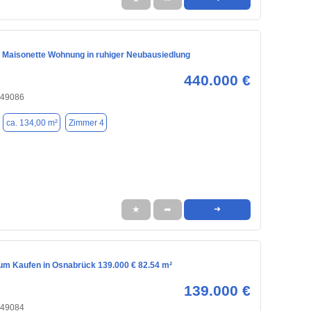
 Maisonette Wohnung in ruhiger Neubausiedlung
440.000 €
 49086
ca. 134,00 m²
Zimmer 4
★
➦
➜
m Kaufen in Osnabrück 139.000 € 82.54 m²
139.000 €
 49084