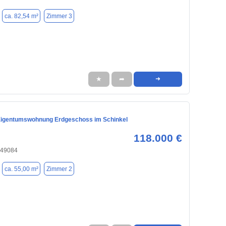
ca. 82,54 m²
Zimmer 3
★
➦
➜
igentumswohnung Erdgeschoss im Schinkel
118.000 €
 49084
ca. 55,00 m²
Zimmer 2