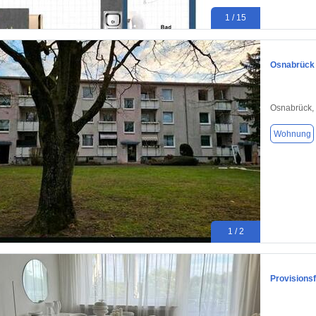
1 / 15
Osnabrück 
Osnabrück,
Wohnung
1 / 2
Provisions