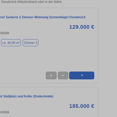
in Osnabrück Widukindland oder in der Nähe.
frei! Sanierte 2-Zimmer-Wohnung Sonnenhügel Osnabrück
129.000 €
 49088
ca. 48,00 m²
Zimmer 2
★
➦
➜
 Stellplatz und Keller (Dodesheide)
185.000 €
 49088