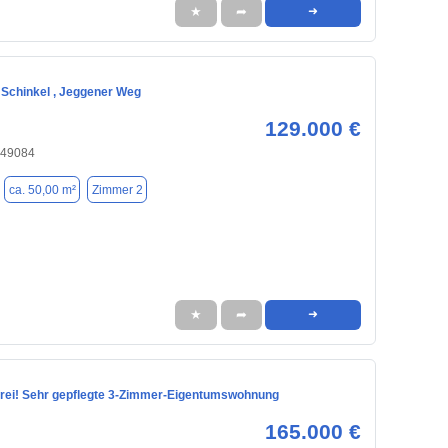
★
➦
➜
Schinkel , Jeggener Weg
129.000 €
 49084
ca. 50,00 m²
Zimmer 2
★
➦
➜
frei! Sehr gepflegte 3-Zimmer-Eigentumswohnung
165.000 €