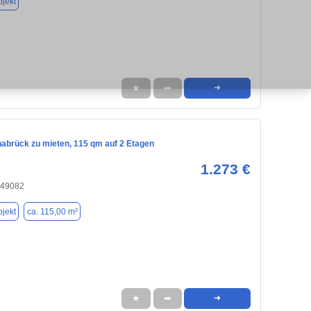
jekt
★
➦
➜
nabrück zu mieten, 115 qm auf 2 Etagen
1.273 €
 49082
jekt
ca. 115,00 m²
★
➦
➜