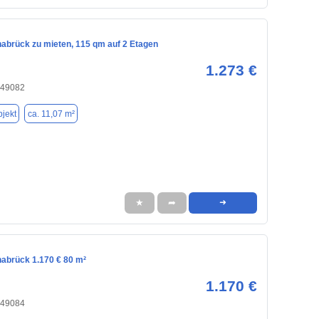
nabrück zu mieten, 115 qm auf 2 Etagen
1.273 €
 49082
jekt
ca. 11,07 m²
★
➦
➜
nabrück 1.170 € 80 m²
1.170 €
 49084