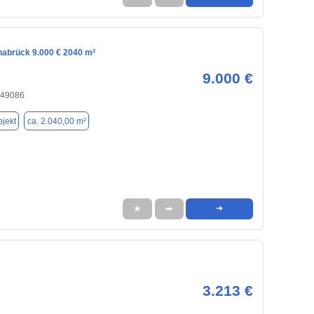
snabrück 9.000 € 2040 m²
9.000 €
 49086
jekt
ca. 2.040,00 m²
★
➦
➜
3.213 €