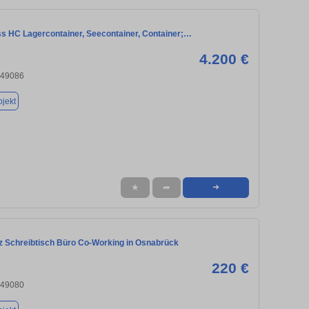
s HC Lagercontainer, Seecontainer, Container;…
4.200 €
 49086
jekt
★
➦
➜
tz Schreibtisch Büro Co-Working in Osnabrück
220 €
 49080