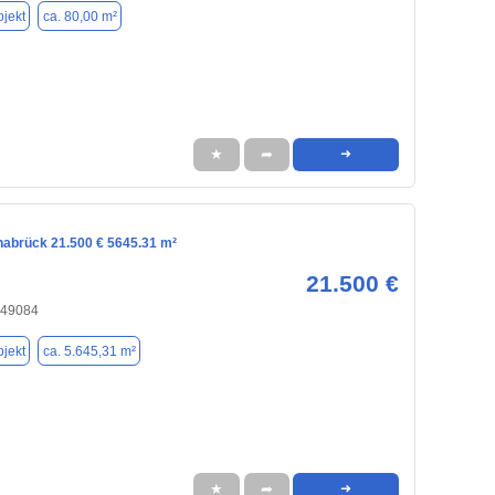
jekt
ca. 80,00 m²
★
➦
➜
snabrück 21.500 € 5645.31 m²
21.500 €
 49084
jekt
ca. 5.645,31 m²
★
➦
➜