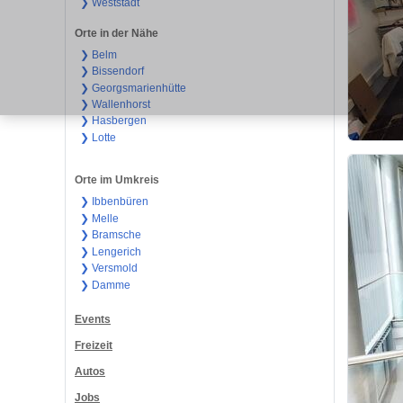
❯ Weststadt
Orte in der Nähe
❯ Belm
❯ Bissendorf
❯ Georgsmarienhütte
❯ Wallenhorst
❯ Hasbergen
❯ Lotte
Orte im Umkreis
❯ Ibbenbüren
❯ Melle
❯ Bramsche
❯ Lengerich
❯ Versmold
❯ Damme
Events
Freizeit
Autos
Jobs