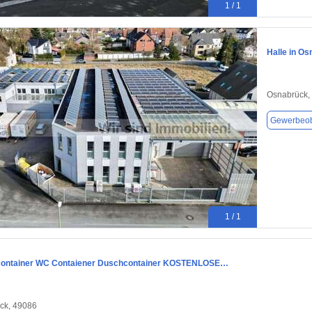
1 / 1
Halle in O
Osnabrück,
Gewerbeob
1 / 1
container WC Contaiener Duschcontainer KOSTENLOSE…
ck, 49086