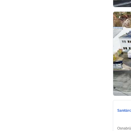
Sanitär
Osnabrü