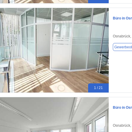
Büro in Os
Osnabrück,
Gewerbeob
1 / 21
Büro in Os
Osnabrück,