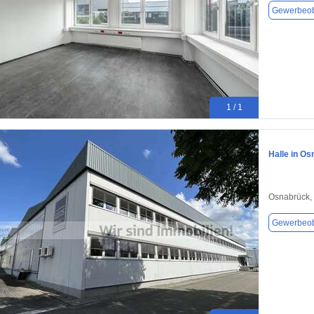
Gewerbeob
1 / 1
Halle in O
Osnabrück,
Gewerbeob