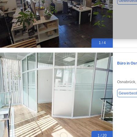
Gewerbeob
1 / 4
Büro in Os
Osnabrück,
Gewerbeob
1 / 20