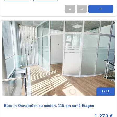
★
➦
➜
1 / 21
Büro in Osnabrück zu mieten, 115 qm auf 2 Etagen
1.273 €