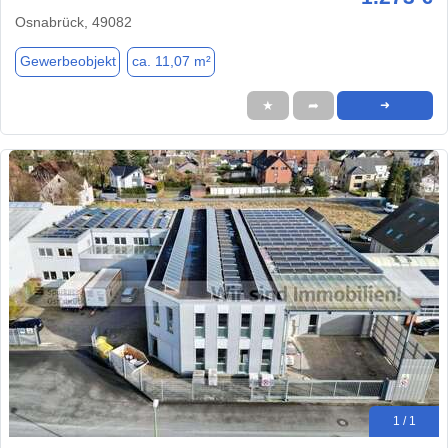
Osnabrück, 49082
Gewerbeobjekt
ca. 11,07 m²
★
➦
➜
1 / 1