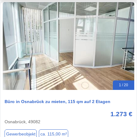
1 / 20
Büro in Osnabrück zu mieten, 115 qm auf 2 Etagen
1.273 €
Osnabrück, 49082
Gewerbeobjekt
ca. 115,00 m²