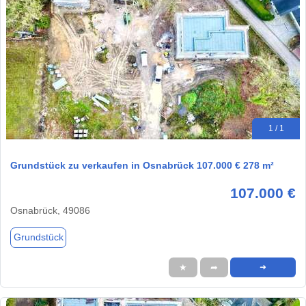
1 / 1
Grundstück zu verkaufen in Osnabrück 107.000 € 278 m²
107.000 €
Osnabrück, 49086
Grundstück
★
➦
➜