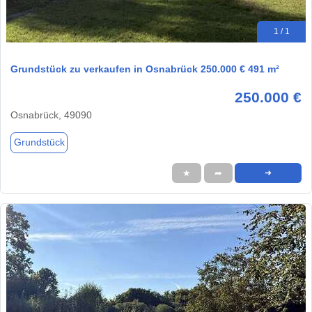
1 / 1
Grundstück zu verkaufen in Osnabrück 250.000 € 491 m²
250.000 €
Osnabrück, 49090
Grundstück
★
➦
➜