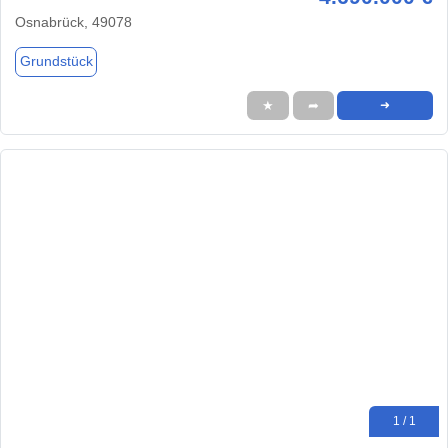
Osnabrück, 49078
Grundstück
★
➦
➜
1 / 1