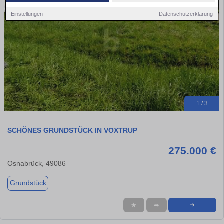
Einstellungen
Datenschutzerklärung
1 / 3
SCHÖNES GRUNDSTÜCK IN VOXTRUP
275.000 €
Osnabrück, 49086
Grundstück
★
➦
➜