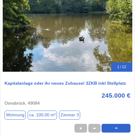
1 / 12
Kapitalanlage oder ihr neues Zuhause! 3ZKB inkl Stellplatz
245.000 €
Osnabrück, 49084
Wohnung
ca. 100,00 m²
Zimmer 3
★
➦
➜