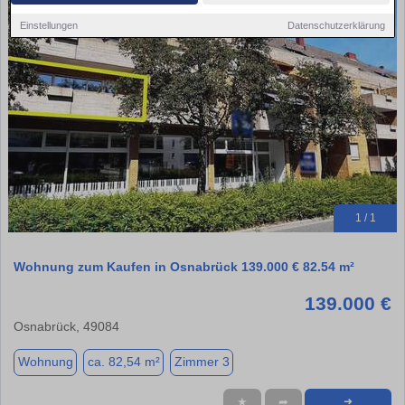
Einstellungen
Datenschutzerklärung
1 / 1
Wohnung zum Kaufen in Osnabrück 139.000 € 82.54 m²
139.000 €
Osnabrück, 49084
Wohnung
ca. 82,54 m²
Zimmer 3
★
➦
➜