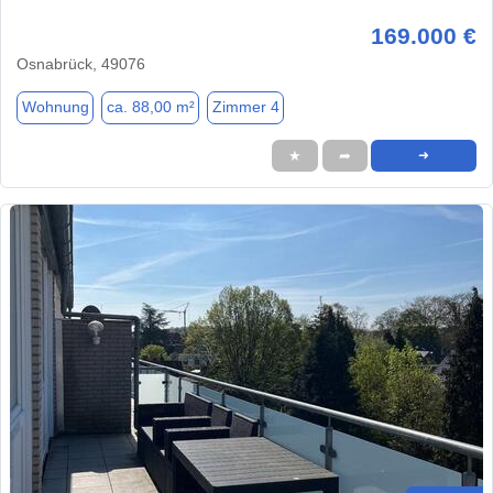
169.000 €
Osnabrück, 49076
Wohnung
ca. 88,00 m²
Zimmer 4
★
➦
➜