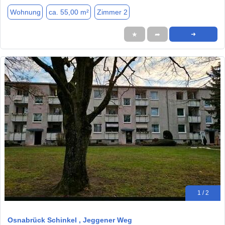
Wohnung
ca. 55,00 m²
Zimmer 2
★
➦
➜
1 / 2
Osnabrück Schinkel , Jeggener Weg