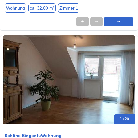
Wohnung
ca. 32,00 m²
Zimmer 1
★
➦
➜
1 / 20
Schöne EingentuWohnung