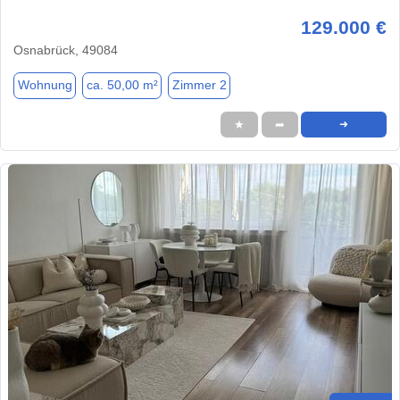
129.000 €
Osnabrück, 49084
Wohnung
ca. 50,00 m²
Zimmer 2
★
➦
➜