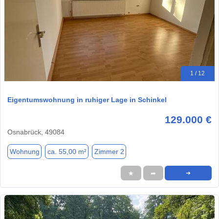
1 / 12
Eigentumswohnung in ruhiger Lage in Schinkel
129.000 €
Osnabrück, 49084
Wohnung
ca. 55,00 m²
Zimmer 2
★
➦
➜