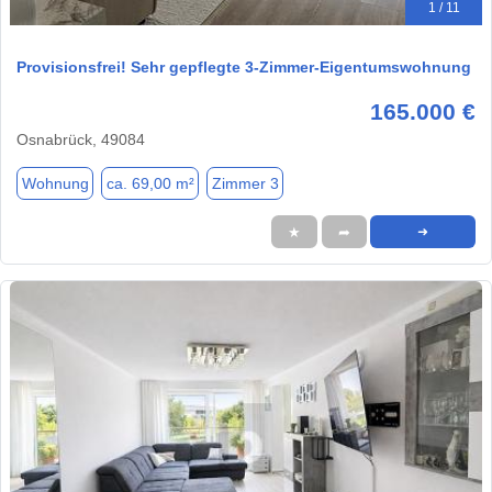
1 / 11
Provisionsfrei! Sehr gepflegte 3-Zimmer-Eigentumswohnung
165.000 €
Osnabrück, 49084
Wohnung
ca. 69,00 m²
Zimmer 3
★
➦
➜