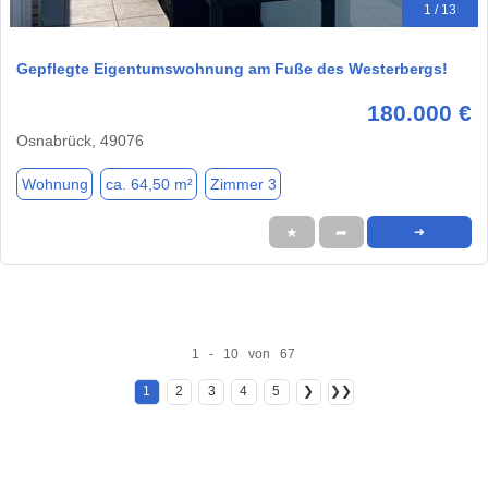
1 / 13
Gepflegte Eigentumswohnung am Fuße des Westerbergs!
180.000 €
Osnabrück, 49076
Wohnung
ca. 64,50 m²
Zimmer 3
★
➦
➜
1 - 10 von 67
1
2
3
4
5
❯
❯❯