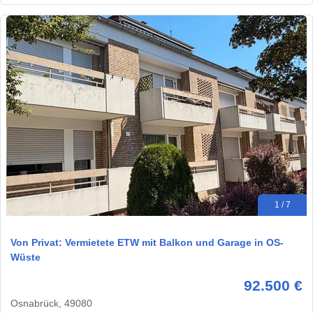
1 / 7
Von Privat: Vermietete ETW mit Balkon und Garage in OS-
Wüste
92.500 €
Osnabrück, 49080