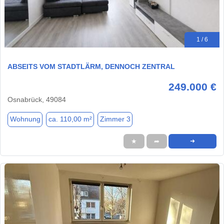
1 / 6
ABSEITS VOM STADTLÄRM, DENNOCH ZENTRAL
249.000 €
Osnabrück, 49084
Wohnung
ca. 110,00 m²
Zimmer 3
★
➦
➜