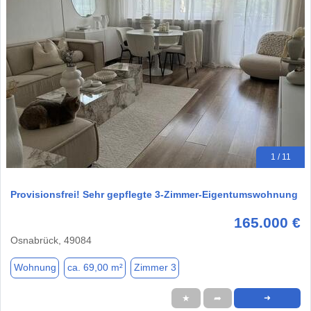
1 / 11
Provisionsfrei! Sehr gepflegte 3-Zimmer-Eigentumswohnung
165.000 €
Osnabrück, 49084
Wohnung
ca. 69,00 m²
Zimmer 3
★
➦
➜