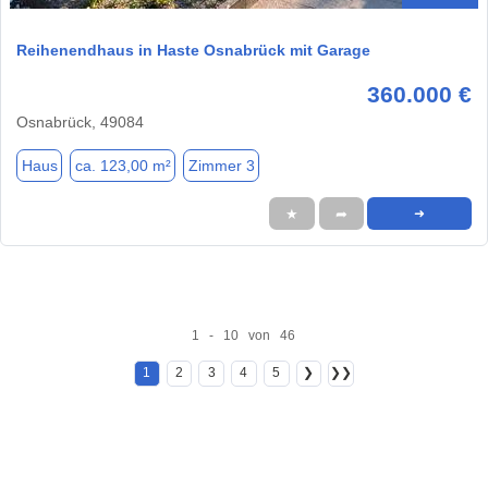
Reihenendhaus in Haste Osnabrück mit Garage
360.000 €
Osnabrück, 49084
Haus
ca. 123,00 m²
Zimmer 3
★
➦
➜
1 - 10 von 46
1
2
3
4
5
❯
❯❯