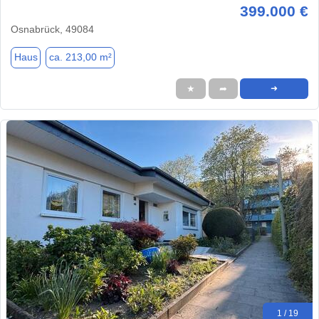
399.000 €
Osnabrück, 49084
Haus
ca. 213,00 m²
★
➦
➜
1 / 19