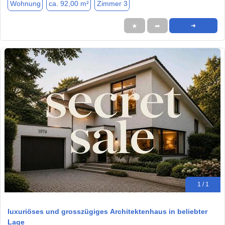
Wohnung
ca. 92,00 m²
Zimmer 3
★
➦
➜
1 / 1
luxuriöses und grosszügiges Architektenhaus in beliebter
Lage