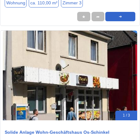
Wohnung
ca. 110,00 m²
Zimmer 3
★
➦
➜
1 / 3
Solide Anlage Wohn-Geschäftshaus Os-Schinkel