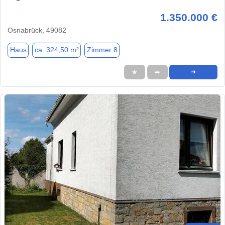
1.350.000 €
Osnabrück, 49082
Haus
ca. 324,50 m²
Zimmer 8
★
➦
➜