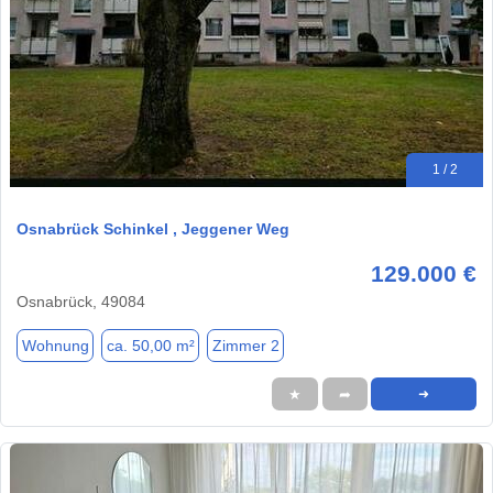
1 / 2
Osnabrück Schinkel , Jeggener Weg
129.000 €
Osnabrück, 49084
Wohnung
ca. 50,00 m²
Zimmer 2
★
➦
➜