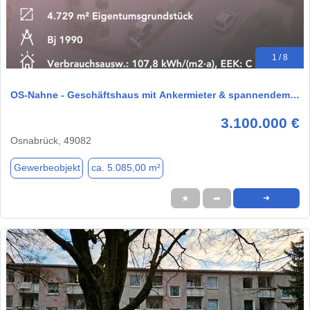
1 / 8
OS-Nahne - Geschäftshaus mit Ankermieter & spannendem…
3.100.000 €
Osnabrück, 49082
Gewerbeobjekt
ca. 5.085,00 m²
★
➦
➜