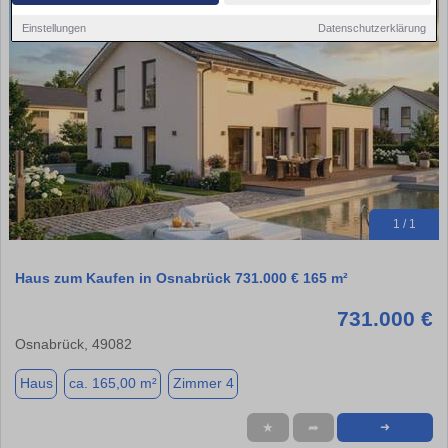
Einstellungen
Datenschutzerklärung
1 / 1
Haus zum Kaufen in Osnabrück 731.000 € 165 m²
731.000 €
Osnabrück, 49082
Haus
ca. 165,00 m²
Zimmer 4
★
➦
➜