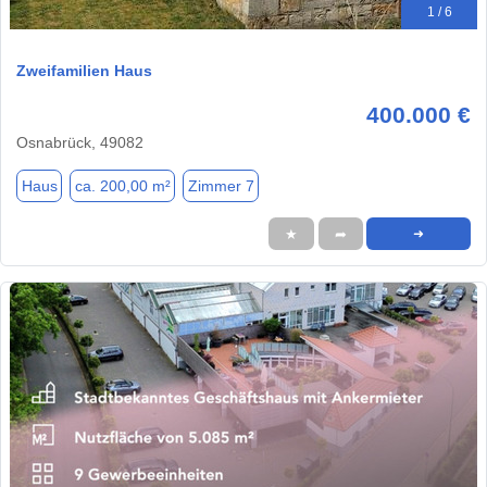
1 / 6
Zweifamilien Haus
400.000 €
Osnabrück, 49082
Haus
ca. 200,00 m²
Zimmer 7
★
➦
➜