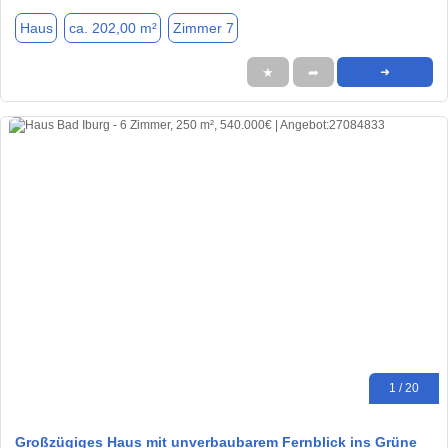
Haus
ca. 202,00 m²
Zimmer 7
★
➦
➜
1 / 20
Großzügiges Haus mit unverbaubarem Fernblick ins Grüne