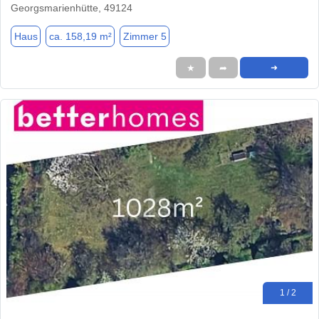
Georgsmarienhütte, 49124
Haus
ca. 158,19 m²
Zimmer 5
★
➦
➜
1 / 2