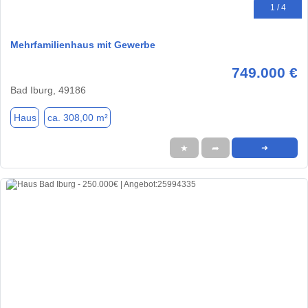
1 / 4
Mehrfamilienhaus mit Gewerbe
749.000 €
Bad Iburg, 49186
Haus
ca. 308,00 m²
★
➦
➜