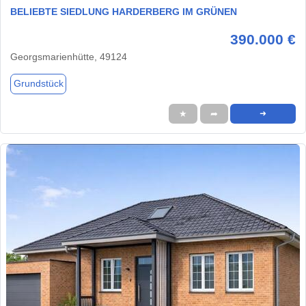
BELIEBTE SIEDLUNG HARDERBERG IM GRÜNEN
390.000 €
Georgsmarienhütte, 49124
Grundstück
★
➦
➜