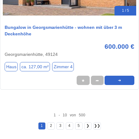
1 / 5
Bungalow in Georgsmarienhütte - wohnen mit über 3 m
Deckenhöhe
600.000 €
Georgsmarienhütte, 49124
Haus
ca. 127,00 m²
Zimmer 4
★
➦
➜
1 - 10 von 500
1
2
3
4
5
❯
❯❯