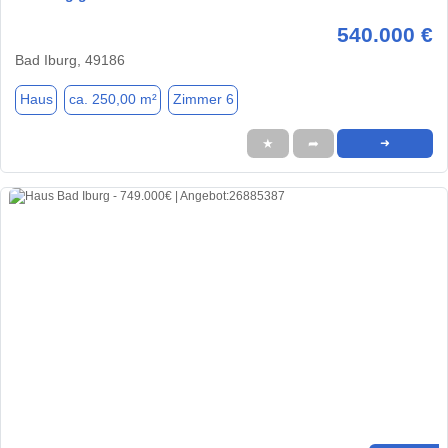
540.000 €
Bad Iburg, 49186
Haus
ca. 250,00 m²
Zimmer 6
★
➦
➜