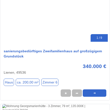
1 / 9
sanierungsbedürftiges Zweifamilienhaus auf großzügigem
Grundstück
340.000 €
Lienen, 49536
Haus
ca. 200,00 m²
Zimmer 6
★
➦
➜