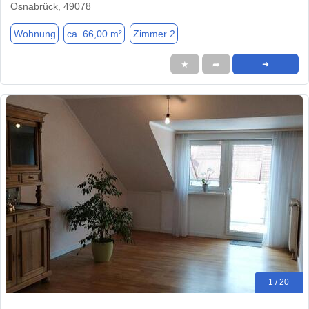
Osnabrück, 49078
Wohnung
ca. 66,00 m²
Zimmer 2
★
➦
➜
1 / 20