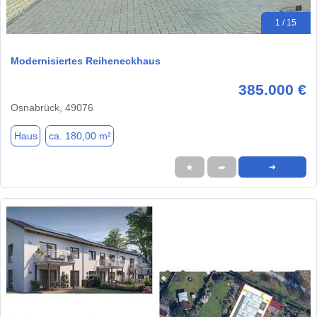
1 / 15
Modernisiertes Reiheneckhaus
385.000 €
Osnabrück, 49076
Haus
ca. 180,00 m²
★
➦
➜