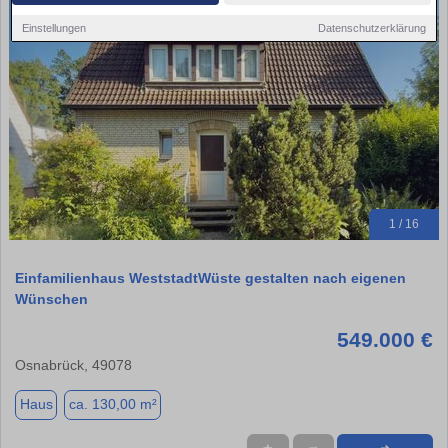
Einstellungen
Datenschutzerklärung
1 / 16
Einfamilienhaus WeststadtWüste gestalten nach eigenen
Wünschen
549.000 €
Osnabrück, 49078
Haus
ca. 130,00 m²