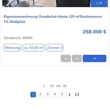
1 / 6
Eigentumswohnung Osnabrück-Haste 120 m²Dachterrasse
TG-Stellplatz
258.000 €
Osnabrück, 49090
Wohnung
ca. 93,00 m²
Zimmer 3
★
➦
➜
1 - 10 von 98
1
2
3
4
5
❯
❯❯