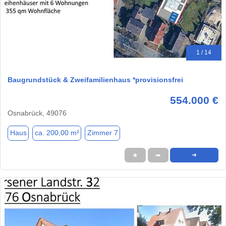
1 / 14
Baugrundstück & Zweifamilienhaus *provisionsfrei
554.000 €
Osnabrück, 49076
Haus
ca. 200,00 m²
Zimmer 7
★
➦
➜