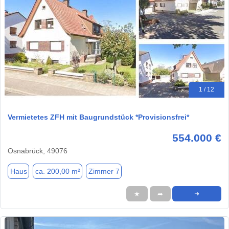
1 / 12
Vermietetes ZFH mit Baugrundstück *Provisionsfrei*
554.000 €
Osnabrück, 49076
Haus
ca. 200,00 m²
Zimmer 7
★
➦
➜