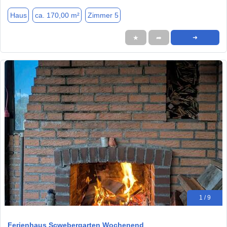
Haus
ca. 170,00 m²
Zimmer 5
★
➦
➜
1 / 9
Ferienhaus Scwebergarten Wochenend