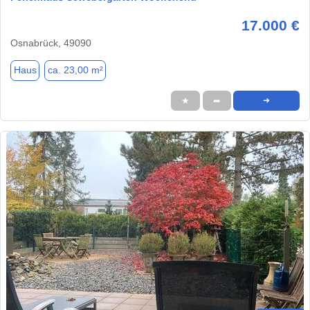
17.000 €
Osnabrück, 49090
Haus
ca. 23,00 m²
★
➦
➜