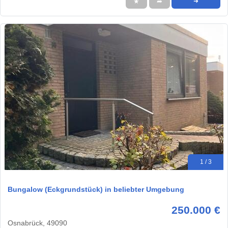
★
➦
➜
1 / 3
Bungalow (Eckgrundstück) in beliebter Umgebung
250.000 €
Osnabrück, 49090