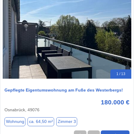
1 / 13
Gepflegte Eigentumswohnung am Fuße des Westerbergs!
180.000 €
Osnabrück, 49076
Wohnung
ca. 64,50 m²
Zimmer 3