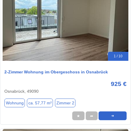
1 / 10
2-Zimmer Wohnung im Obergeschoss in Osnabrück
925 €
Osnabrück, 49090
Wohnung
ca. 57,77 m²
Zimmer 2
★
➦
➜