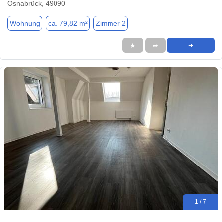
Osnabrück, 49090
Wohnung
ca. 79,82 m²
Zimmer 2
★
➦
➜
1 / 7