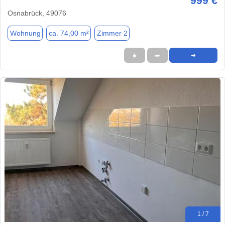
999 €
Osnabrück, 49076
Wohnung
ca. 74,00 m²
Zimmer 2
★
➦
➜
1 / 7