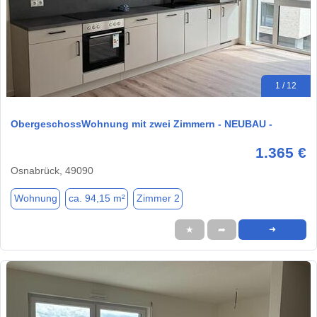
1 / 12
ObergeschossWohnung mit zwei Zimmern - NEUBAU -
1.365 €
Osnabrück, 49090
Wohnung
ca. 94,15 m²
Zimmer 2
★
➦
➜