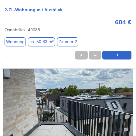
2-Zi.-Wohnung mit Ausblick
604 €
Osnabrück, 49088
Wohnung
ca. 50,63 m²
Zimmer 2
★
➦
➜