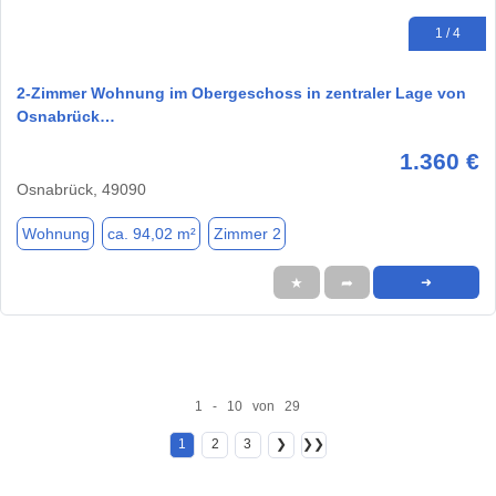
1 / 4
2-Zimmer Wohnung im Obergeschoss in zentraler Lage von
Osnabrück…
1.360 €
Osnabrück, 49090
Wohnung
ca. 94,02 m²
Zimmer 2
★
➦
➜
1 - 10 von 29
1
2
3
❯
❯❯