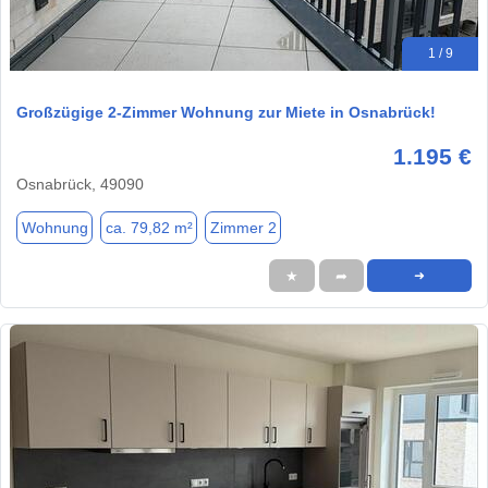
1 / 9
Großzügige 2-Zimmer Wohnung zur Miete in Osnabrück!
1.195 €
Osnabrück, 49090
Wohnung
ca. 79,82 m²
Zimmer 2
★
➦
➜