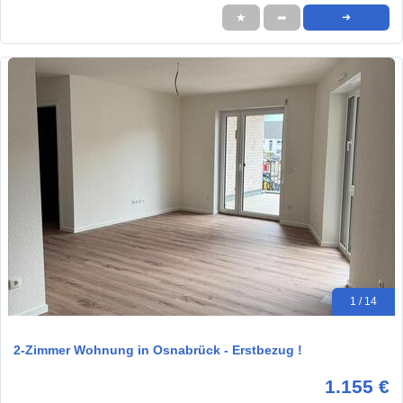
★
➦
➜
1 / 14
2-Zimmer Wohnung in Osnabrück - Erstbezug !
1.155 €