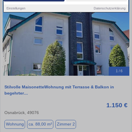
Einstellungen
Datenschutzerklärung
1 / 6
Stilvolle MaisonetteWohnung mit Terrasse & Balkon in
begehrter…
1.150 €
Osnabrück, 49076
Wohnung
ca. 88,00 m²
Zimmer 2