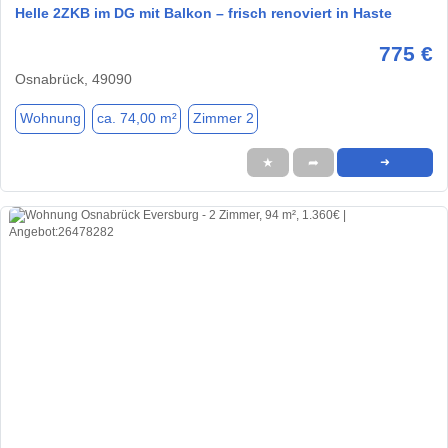
Helle 2ZKB im DG mit Balkon – frisch renoviert in Haste
775 €
Osnabrück, 49090
Wohnung
ca. 74,00 m²
Zimmer 2
★
➦
➜