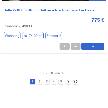
Helle 2ZKB im DG mit Balkon – frisch renoviert in Haste
775 €
Osnabrück, 49090
Wohnung
ca. 74,00 m²
Zimmer 2
★
➦
➜
1 - 10 von 68
1
2
3
4
5
❯
❯❯