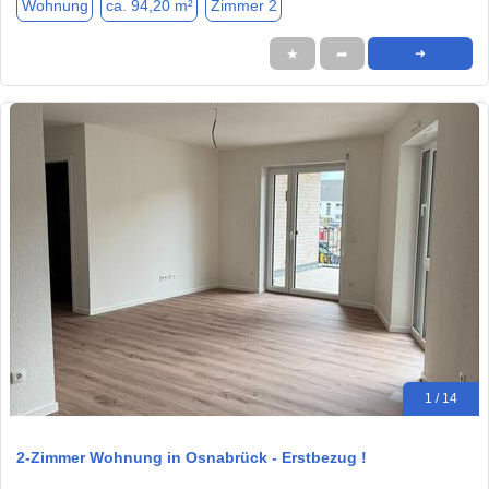
Wohnung
ca. 94,20 m²
Zimmer 2
★
➦
➜
1 / 14
2-Zimmer Wohnung in Osnabrück - Erstbezug !