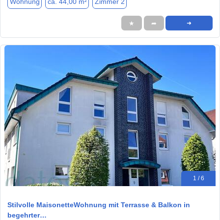
Wohnung
ca. 44,00 m²
Zimmer 2
★
➦
➜
1 / 6
Stilvolle MaisonetteWohnung mit Terrasse & Balkon in
begehrter…