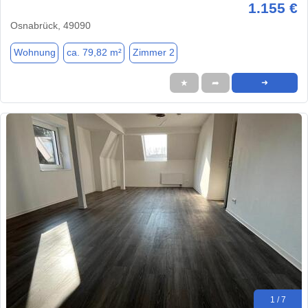
1.155 €
Osnabrück, 49090
Wohnung
ca. 79,82 m²
Zimmer 2
★
➦
➜
1 / 7