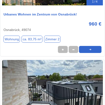
1 / 4
Urbanes Wohnen im Zentrum von Osnabrück!
960 €
Osnabrück, 49074
Wohnung
ca. 83,75 m²
Zimmer 2
★
➦
➜