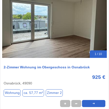
1 / 10
2-Zimmer Wohnung im Obergeschoss in Osnabrück
925 €
Osnabrück, 49090
Wohnung
ca. 57,77 m²
Zimmer 2
★
➦
➜