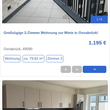
1 / 9
Großzügige 2-Zimmer Wohnung zur Miete in Osnabrück!
1.195 €
Osnabrück, 49090
Wohnung
ca. 79,82 m²
Zimmer 2
★
➦
➜