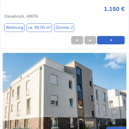
1.150 €
Osnabrück, 49076
Wohnung
ca. 88,00 m²
Zimmer 2
★
➦
➜