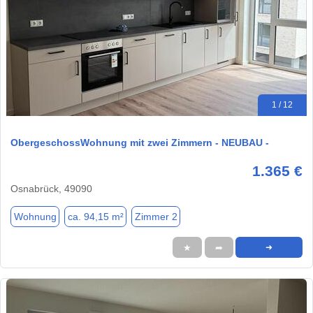
1 / 12
ObergeschossWohnung mit zwei Zimmern - NEUBAU -
1.365 €
Osnabrück, 49090
Wohnung
ca. 94,15 m²
Zimmer 2
★
➦
➜