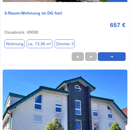
3-Raum-Wohnung im DG frei!
657 €
Osnabrück, 49088
Wohnung
ca. 73,96 m²
Zimmer 3
★
➦
➜