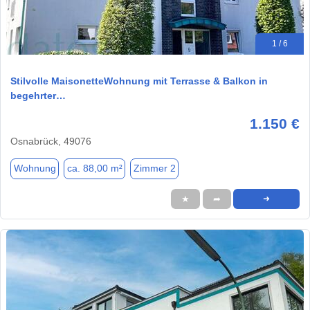
1 / 6
Stilvolle MaisonetteWohnung mit Terrasse & Balkon in
begehrter…
1.150 €
Osnabrück, 49076
Wohnung
ca. 88,00 m²
Zimmer 2
★
➦
➜