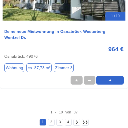
1 / 10
Deine neue Mietwohnung in Osnabrück-Westerberg -
Wentzel Dr.
964 €
Osnabrück, 49076
Wohnung
ca. 87,73 m²
Zimmer 3
★
➦
➜
1 - 10 von 37
1
2
3
4
❯
❯❯