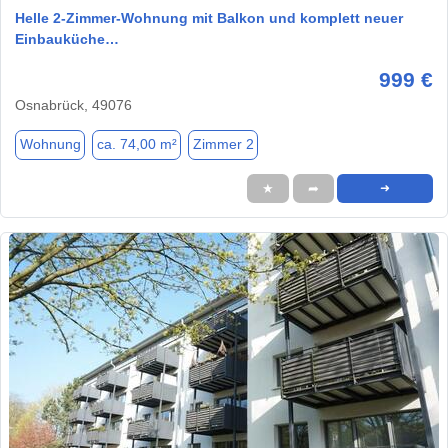
Helle 2-Zimmer-Wohnung mit Balkon und komplett neuer
Einbauküche…
999 €
Osnabrück, 49076
Wohnung
ca. 74,00 m²
Zimmer 2
★
➦
➜