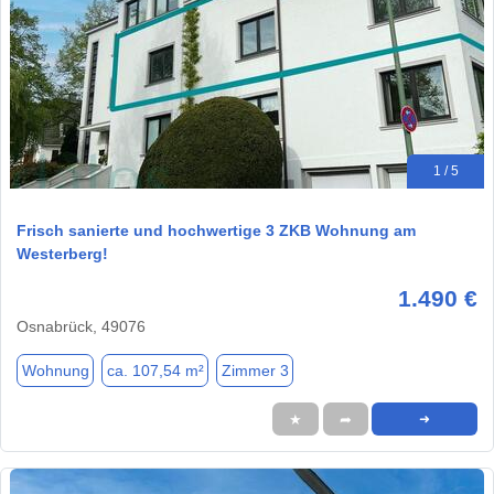
1 / 5
Frisch sanierte und hochwertige 3 ZKB Wohnung am
Westerberg!
1.490 €
Osnabrück, 49076
Wohnung
ca. 107,54 m²
Zimmer 3
★
➦
➜