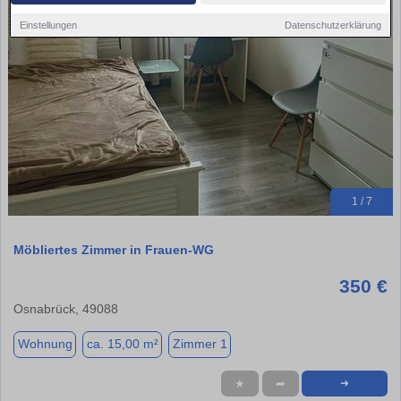
Einstellungen
Datenschutzerklärung
1 / 7
Möbliertes Zimmer in Frauen-WG
350 €
Osnabrück, 49088
Wohnung
ca. 15,00 m²
Zimmer 1
★
➦
➜