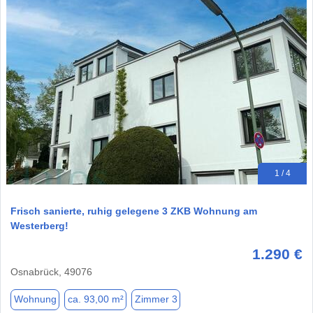
1 / 4
Frisch sanierte, ruhig gelegene 3 ZKB Wohnung am
Westerberg!
1.290 €
Osnabrück, 49076
Wohnung
ca. 93,00 m²
Zimmer 3