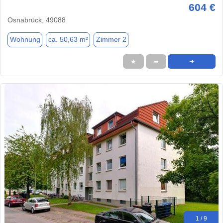
604 €
Osnabrück, 49088
Wohnung
ca. 50,63 m²
Zimmer 2
★
➦
➜
1 / 9