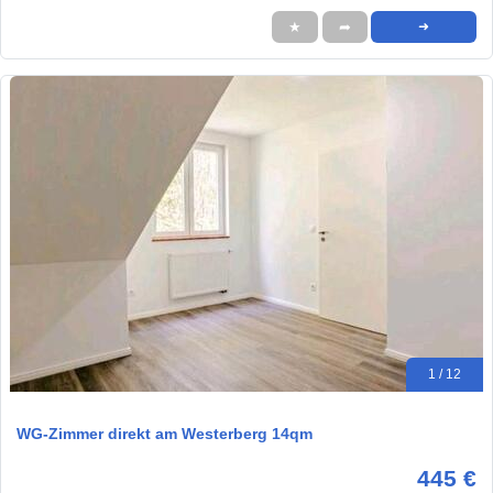
★
➦
➜
1 / 12
WG-Zimmer direkt am Westerberg 14qm
445 €