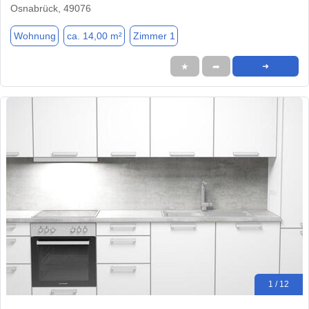
Osnabrück, 49076
Wohnung
ca. 14,00 m²
Zimmer 1
★
➦
➜
1 / 12