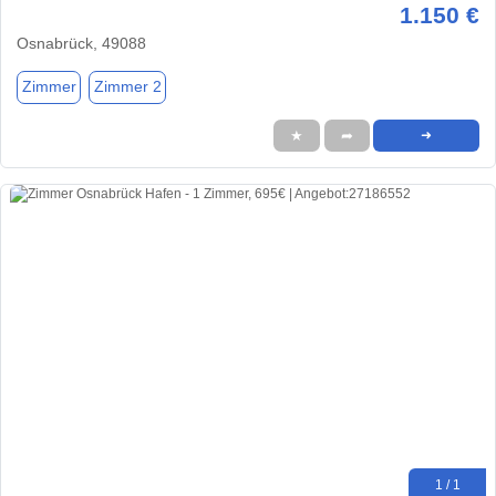
1.150 €
Osnabrück, 49088
Zimmer
Zimmer 2
★
➦
➜
1 / 1