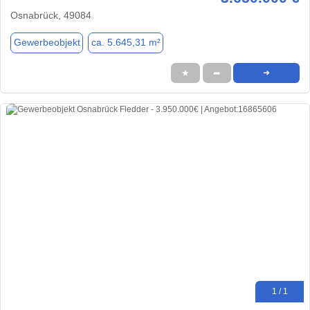
Osnabrück, 49084
Gewerbeobjekt
ca. 5.645,31 m²
★
➦
➜
1 / 1