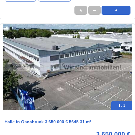
★
➦
➜
1 / 1
Halle in Osnabrück 3.650.000 € 5645.31 m²
3.650.000 €