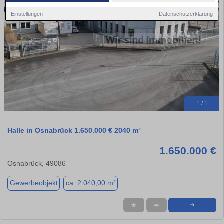
Einstellungen
Datenschutzerklärung
1 / 1
Halle in Osnabrück 1.650.000 € 2040 m²
1.650.000 €
Osnabrück, 49086
Gewerbeobjekt
ca. 2.040,00 m²
★
➦
➜