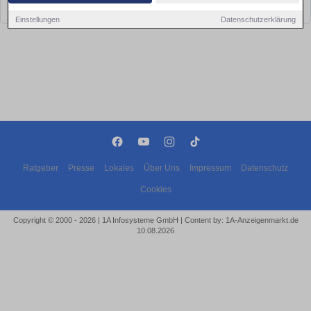
bald wieder vorbei!
Einstellungen
Datenschutzerklärung
Ratgeber
Presse
Lokales
Über Uns
Impressum
Datenschutz
Cookies
Copyright © 2000 - 2026 | 1A Infosysteme GmbH | Content by: 1A-Anzeigenmarkt.de
10.08.2026