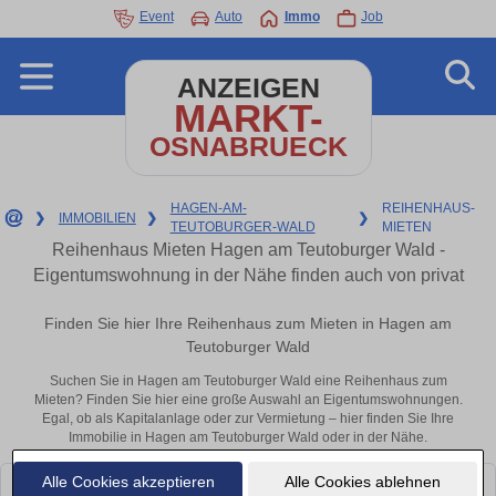
Event
Auto
Immo
Job
ANZEIGEN
MARKT-
OSNABRUECK
HAGEN-AM-
REIHENHAUS-
❯
IMMOBILIEN
❯
❯
TEUTOBURGER-WALD
MIETEN
Reihenhaus Mieten Hagen am Teutoburger Wald -
Eigentumswohnung in der Nähe finden auch von privat
Finden Sie hier Ihre Reihenhaus zum Mieten in Hagen am
Teutoburger Wald
Suchen Sie in Hagen am Teutoburger Wald eine Reihenhaus zum
Mieten? Finden Sie hier eine große Auswahl an Eigentumswohnungen.
Egal, ob als Kapitalanlage oder zur Vermietung – hier finden Sie Ihre
Immobilie in Hagen am Teutoburger Wald oder in der Nähe.
Alle Cookies akzeptieren
Alle Cookies ablehnen
Leider konnten wir derzeit keine passenden Objekte finden. Schauen Sie