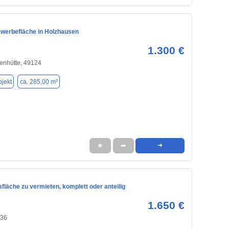
ewerbefläche in Holzhausen
1.300 €
enhütte, 49124
jekt
ca. 285,00 m²
★
➦
➜
fläche zu vermieten, komplett oder anteilig
1.650 €
536