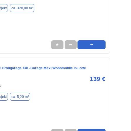
jekt
ca. 320,00 m²
★
➦
➜
e Großgarage XXL-Garage Maxi Wohnmobile in Lotte
139 €
4
jekt
ca. 5,20 m²