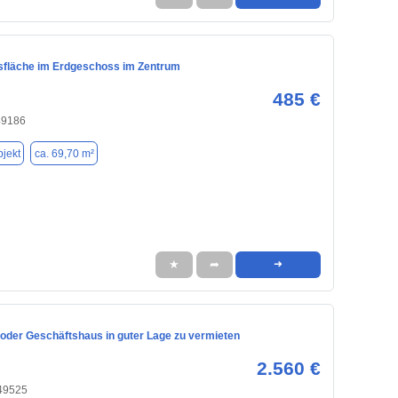
sfläche im Erdgeschoss im Zentrum
485 €
49186
jekt
ca. 69,70 m²
★
➦
➜
 oder Geschäftshaus in guter Lage zu vermieten
2.560 €
 49525