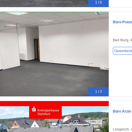
1 / 6
Büro-Praxi
Bad Iburg, 
Gewerbeob
1 / 3
Büro Ärzte
Lengerich,