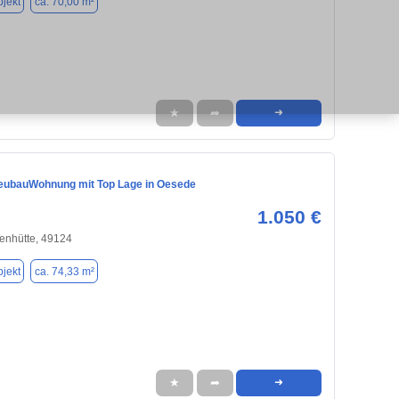
jekt
ca. 70,00 m²
★
➦
➜
ubauWohnung mit Top Lage in Oesede
1.050 €
enhütte, 49124
jekt
ca. 74,33 m²
★
➦
➜