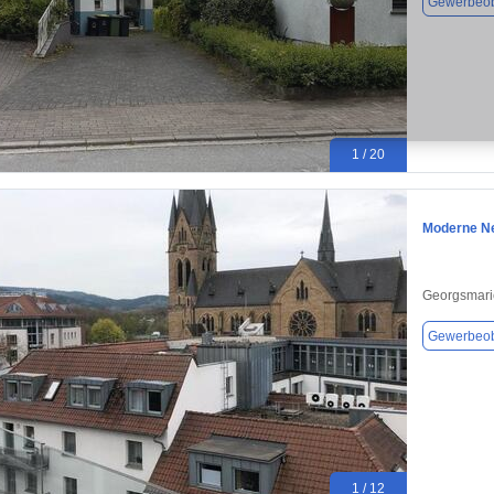
Gewerbeob
1 / 20
Moderne Ne
Georgsmari
Gewerbeob
1 / 12