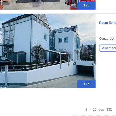
1 / 5
Raum für I
Osnabrück,
Gewerbeob
1 / 5
1 - 10 von 332