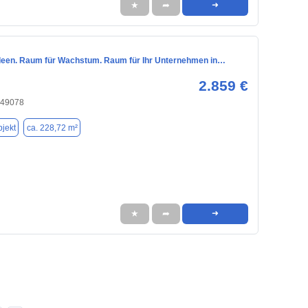
★
➦
➜
deen. Raum für Wachstum. Raum für Ihr Unternehmen in…
2.859 €
 49078
jekt
ca. 228,72 m²
★
➦
➜