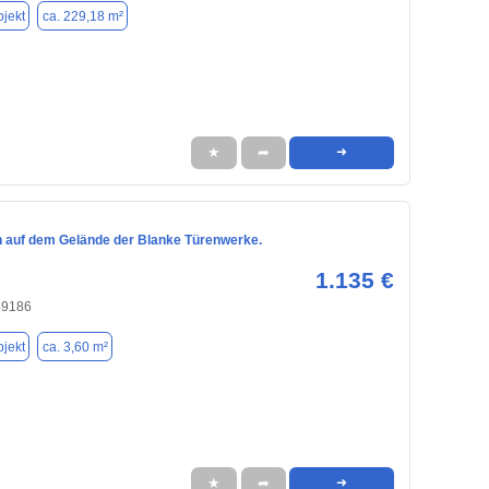
jekt
ca. 229,18 m²
★
➦
➜
n auf dem Gelände der Blanke Türenwerke.
1.135 €
49186
jekt
ca. 3,60 m²
★
➦
➜