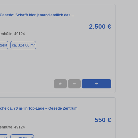
 Oesede: Schafft hier jemand endlich das…
2.500 €
enhütte, 49124
jekt
ca. 324,00 m²
★
➦
➜
che ca. 70 m² in Top-Lage – Oesede Zentrum
550 €
enhütte, 49124