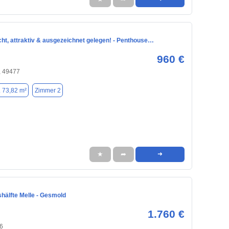
ht, attraktiv & ausgezeichnet gelegen! - Penthouse…
960 €
, 49477
. 73,82 m²
Zimmer 2
★
➦
➜
hälfte Melle - Gesmold
1.760 €
26