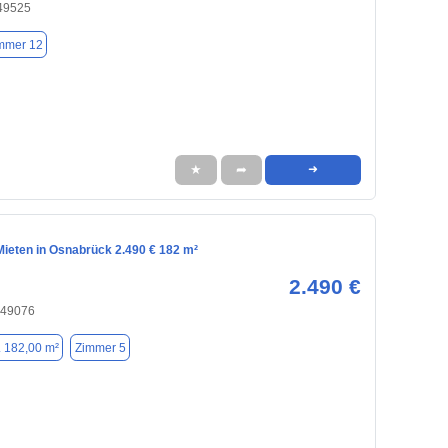
 49525
mmer 12
★
➦
➜
ieten in Osnabrück 2.490 € 182 m²
2.490 €
 49076
. 182,00 m²
Zimmer 5