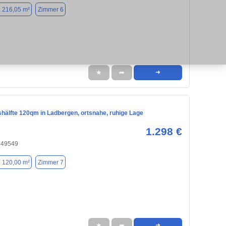
. 216,05 m²
Zimmer 6
★
➦
➜
hälfte 120qm in Ladbergen, ortsnahe, ruhige Lage
1.298 €
 49549
. 120,00 m²
Zimmer 7
★
➦
➜