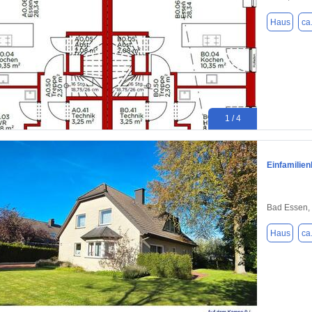
Haus
ca
1 / 4
Einfamili
Bad Essen,
Haus
ca