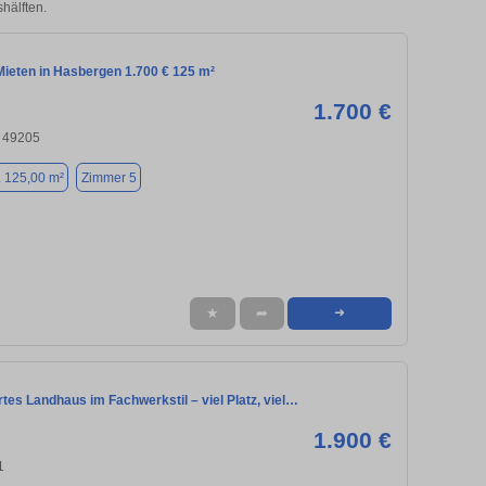
hälften.
ieten in Hasbergen 1.700 € 125 m²
1.700 €
 49205
. 125,00 m²
Zimmer 5
★
➦
➜
tes Landhaus im Fachwerkstil – viel Platz, viel…
1.900 €
1