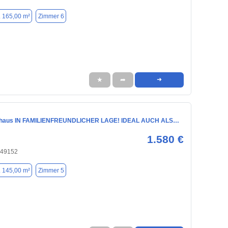
. 165,00 m²
Zimmer 6
★
➦
➜
enhaus IN FAMILIENFREUNDLICHER LAGE! IDEAL AUCH ALS…
1.580 €
 49152
. 145,00 m²
Zimmer 5