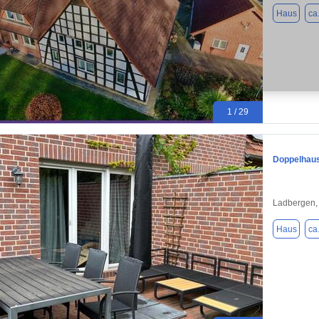
Haus
ca
1 / 29
Doppelhaus
Ladbergen,
Haus
ca