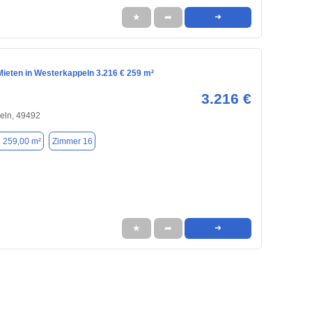
★
➦
➜
ieten in Westerkappeln 3.216 € 259 m²
3.216 €
eln, 49492
. 259,00 m²
Zimmer 16
★
➦
➜