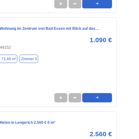
★
➦
➜
Wohnung im Zentrum von Bad Essen mit Blick auf das…
1.090 €
 49152
. 73,48 m²
Zimmer 3
★
➦
➜
ieten in Lengerich 2.560 € 0 m²
2.560 €