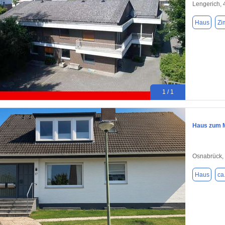
Lengerich,
Haus
Zi
1 / 1
Haus zum M
Osnabrück,
Haus
ca