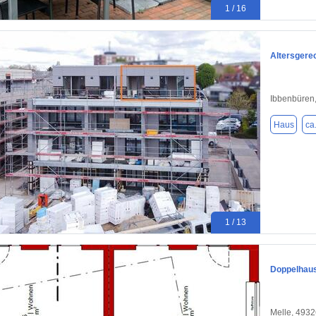
1 / 16
Altersgerec
Ibbenbüren
Haus
ca
1 / 13
Doppelhaus
Melle, 493