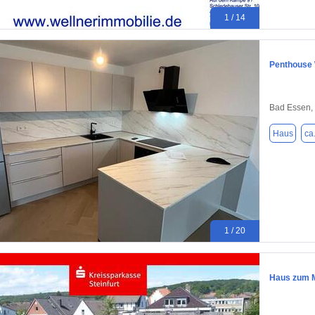
1 / 14
Penthouse 
Bad Essen,
Haus
ca
1 / 20
Haus zum M