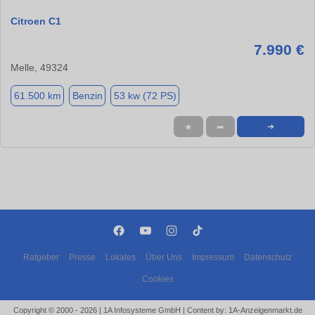
Citroen C1
7.990 €
Melle, 49324
61.500 km
Benzin
53 kw (72 PS)
★
➦
➜
Ratgeber
Presse
Lokales
Über Uns
Impressum
Datenschutz
Cookies
Copyright © 2000 - 2026 | 1A Infosysteme GmbH | Content by: 1A-Anzeigenmarkt.de