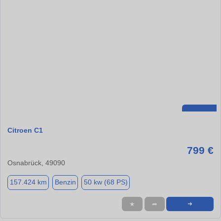
Citroen C1
799 €
Osnabrück, 49090
157.424 km
Benzin
50 kw (68 PS)
★
➦
➜