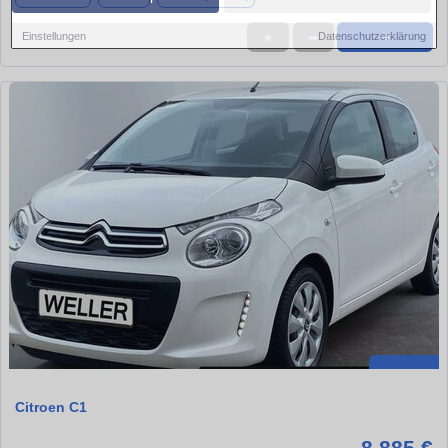
Einstellungen
Datenschutzerklärung
★
➦
➜
Citroen C1
8.885 €