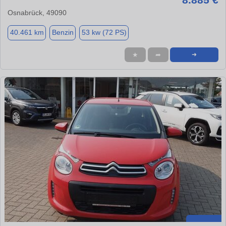
Osnabrück, 49090
40.461 km
Benzin
53 kw (72 PS)
★
➦
➜