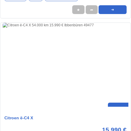
★
➦
➜
Citroen ë-C4 X
15.990 €