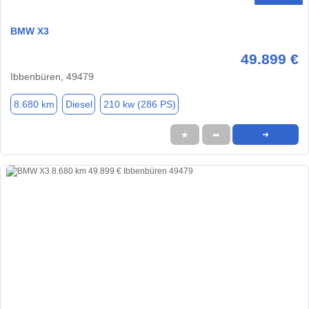
BMW X3
49.899 €
Ibbenbüren, 49479
8.680 km
Diesel
210 kw (286 PS)
★
➦
➜