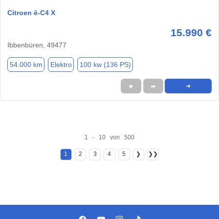
Citroen ë-C4 X
15.990 €
Ibbenbüren, 49477
54.000 km
Elektro
100 kw (136 PS)
★
➦
➜
1 - 10 von 500
1
2
3
4
5
❯
❯❯