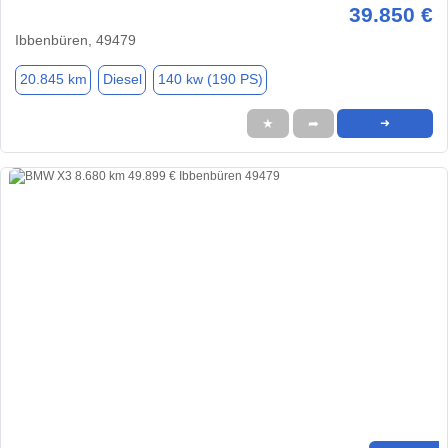
39.850 €
Ibbenbüren, 49479
20.845 km
Diesel
140 kw (190 PS)
★
➦
➜