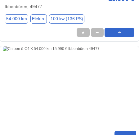
Ibbenbüren, 49477
54.000 km
Elektro
100 kw (136 PS)
★
➦
➜