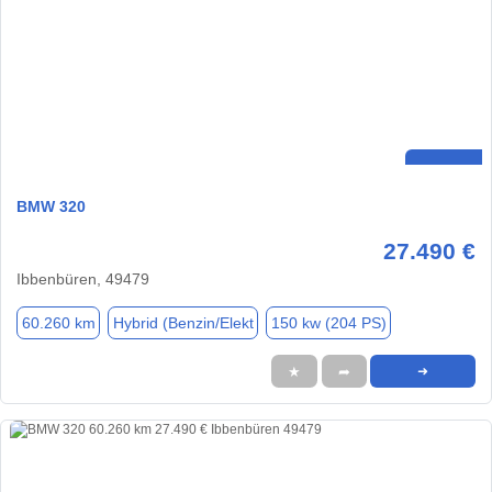
BMW 320
27.490 €
Ibbenbüren, 49479
60.260 km
Hybrid (Benzin/Elekt
150 kw (204 PS)
★
➦
➜