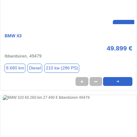
BMW X3
49.899 €
Ibbenbüren, 49479
8.680 km
Diesel
210 kw (286 PS)
★
➦
➜