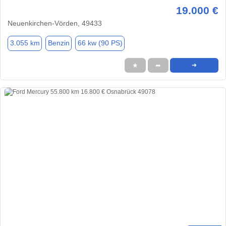
19.000 €
Neuenkirchen-Vörden, 49433
3.055 km
Benzin
66 kw (90 PS)
★
➦
➜