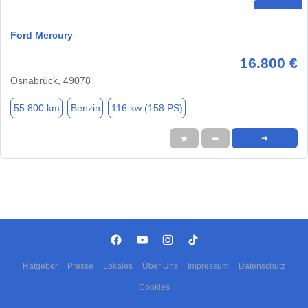
Ford Mercury
16.800 €
Osnabrück, 49078
55.800 km
Benzin
116 kw (158 PS)
★
➦
➜
Ratgeber
Presse
Lokales
Über Uns
Impressum
Datenschutz
Cookies