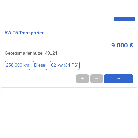
VW T5 Transporter
9.000 €
Georgsmarienhütte, 49124
258.000 km
Diesel
62 kw (84 PS)
★
➦
➜