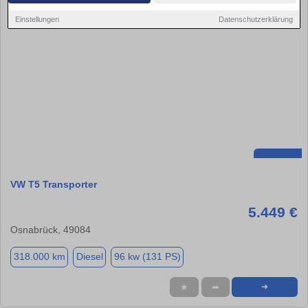
Einstellungen
Datenschutzerklärung
VW T5 Transporter
5.449 €
Osnabrück, 49084
318.000 km
Diesel
96 kw (131 PS)
★
➦
➜