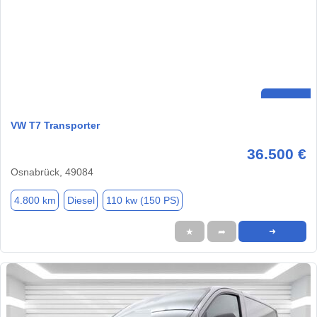
VW T7 Transporter
36.500 €
Osnabrück, 49084
4.800 km
Diesel
110 kw (150 PS)
★
➦
➜