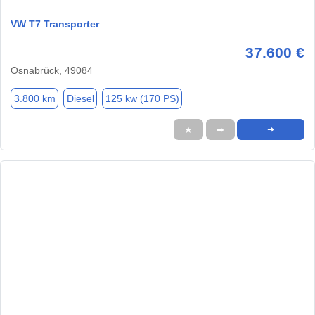
VW T7 Transporter
37.600 €
Osnabrück, 49084
3.800 km
Diesel
125 kw (170 PS)
★
➦
➜