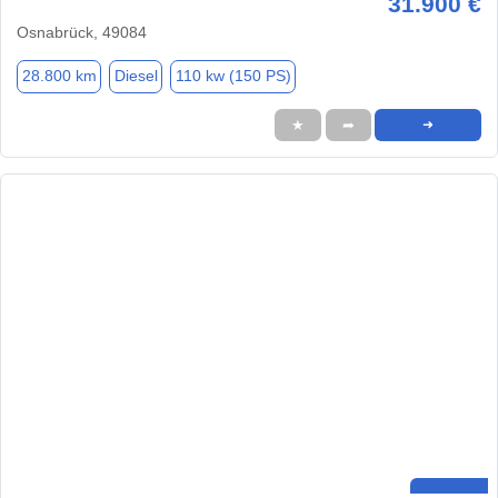
31.900 €
Osnabrück, 49084
28.800 km
Diesel
110 kw (150 PS)
★
➦
➜