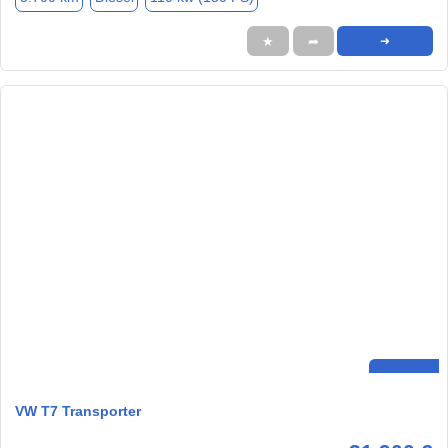
★
➦
➜
VW T7 Transporter