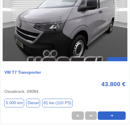
VW T7 Transporter
43.800 €
Osnabrück, 49084
5.000 km
Diesel
81 kw (110 PS)
★
➦
➜