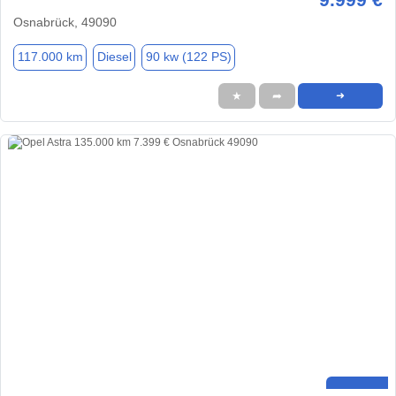
Osnabrück, 49090
117.000 km
Diesel
90 kw (122 PS)
★
➦
➜