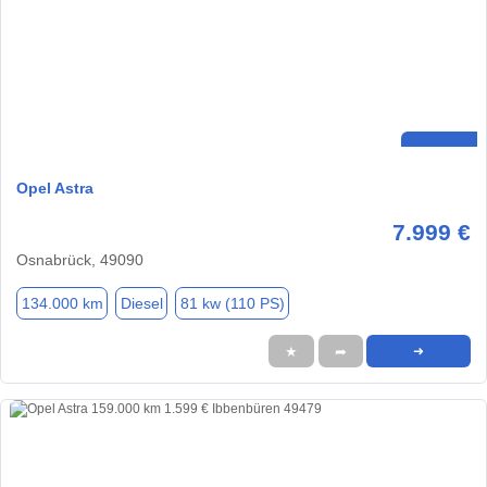
Opel Astra
7.999 €
Osnabrück, 49090
134.000 km
Diesel
81 kw (110 PS)
★
➦
➜