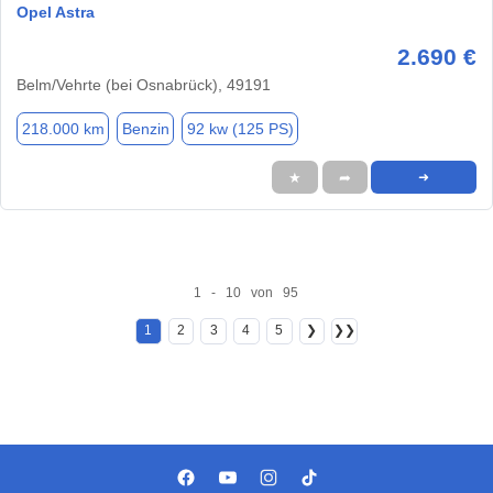
Opel Astra
2.690 €
Belm/Vehrte (bei Osnabrück), 49191
218.000 km
Benzin
92 kw (125 PS)
★
➦
➜
1 - 10 von 95
1
2
3
4
5
❯
❯❯