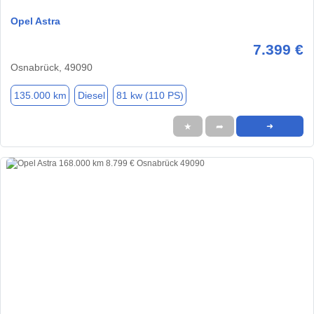
Opel Astra
7.399 €
Osnabrück, 49090
135.000 km
Diesel
81 kw (110 PS)
★
➦
➜