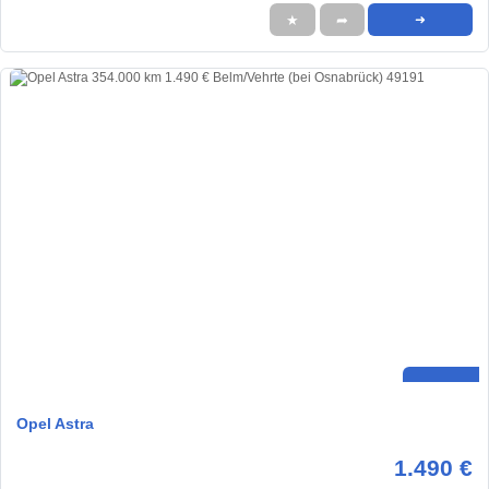
★
➦
➜
Opel Astra
1.490 €