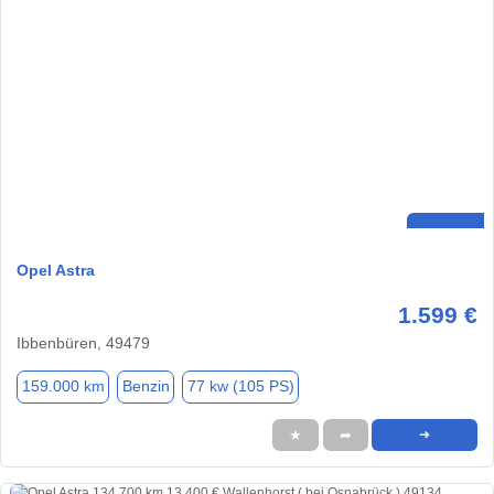
Opel Astra
1.599 €
Ibbenbüren, 49479
159.000 km
Benzin
77 kw (105 PS)
★
➦
➜