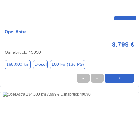
Opel Astra
8.799 €
Osnabrück, 49090
168.000 km
Diesel
100 kw (136 PS)
★
➦
➜