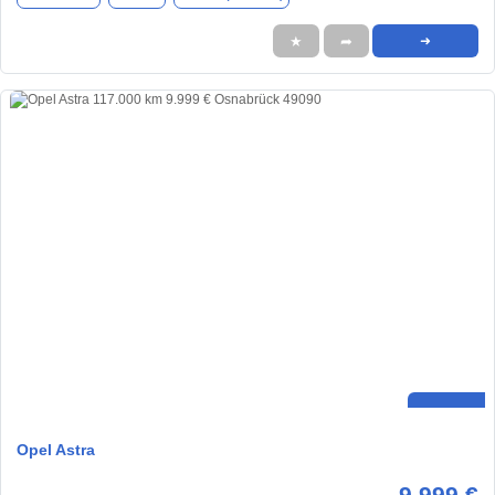
★
➦
➜
Opel Astra
9.999 €