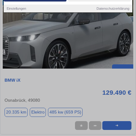
Einstellungen
Datenschutzerklärung
BMW iX
129.490 €
Osnabrück, 49080
20.335 km
Elektro
485 kw (659 PS)
★
➦
➜