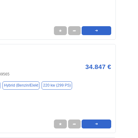
★
➦
➜
34.847 €
49565
Hybrid (Benzin/Elekt
220 kw (299 PS)
★
➦
➜