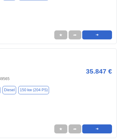
★
➦
➜
35.847 €
49565
Diesel
150 kw (204 PS)
★
➦
➜