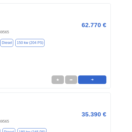
62.770 €
49565
Diesel
150 kw (204 PS)
★
➦
➜
35.390 €
49565