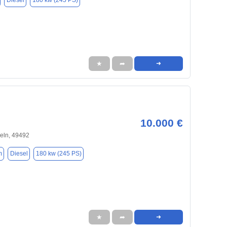
Diesel
180 kw (245 PS)
★
➦
➜
10.000 €
eln, 49492
m
Diesel
180 kw (245 PS)
★
➦
➜