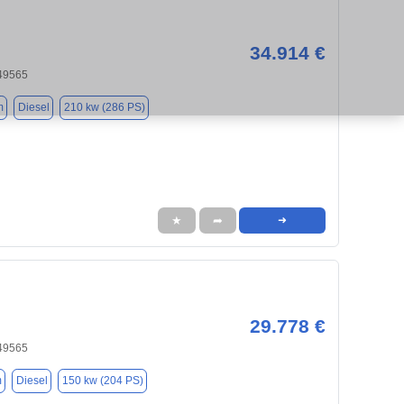
34.914 €
49565
m
Diesel
210 kw (286 PS)
★
➦
➜
29.778 €
49565
m
Diesel
150 kw (204 PS)