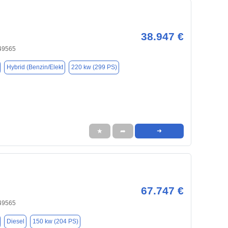
38.947 €
49565
Hybrid (Benzin/Elekt
220 kw (299 PS)
★
➦
➜
67.747 €
49565
Diesel
150 kw (204 PS)