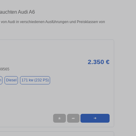
rauchten Audi A6
von Audi in verschiedenen Ausführungen und Preisklassen von
2.350 €
49565
m
Diesel
171 kw (232 PS)
★
➦
➜