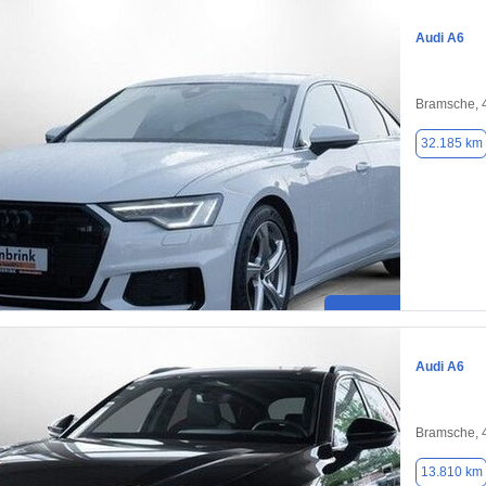
Audi A6
Bramsche, 
32.185 km
Audi A6
Bramsche, 
13.810 km