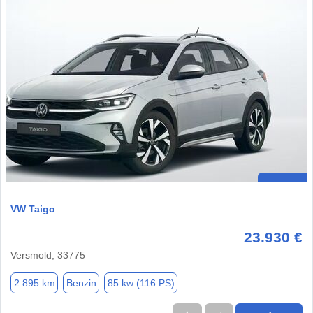
VW Taigo
23.930 €
Versmold, 33775
2.895 km
Benzin
85 kw (116 PS)