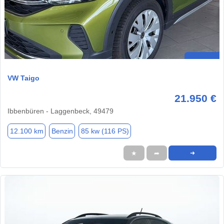
VW Taigo
21.950 €
Ibbenbüren - Laggenbeck, 49479
12.100 km
Benzin
85 kw (116 PS)
★
➦
➜