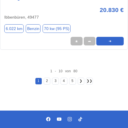
20.830 €
Ibbenbüren, 49477
6.022 km
Benzin
70 kw (95 PS)
★
➦
➜
1 - 10 von 80
1
2
3
4
5
❯
❯❯