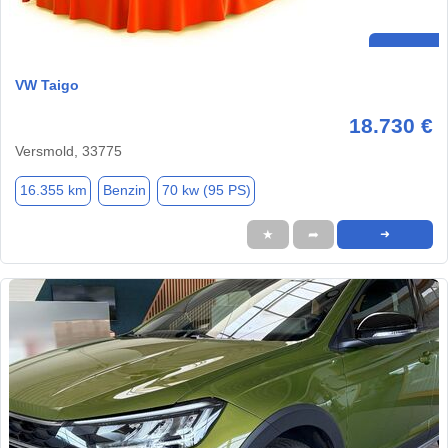
VW Taigo
18.730 €
Versmold, 33775
16.355 km
Benzin
70 kw (95 PS)
★
➦
➜