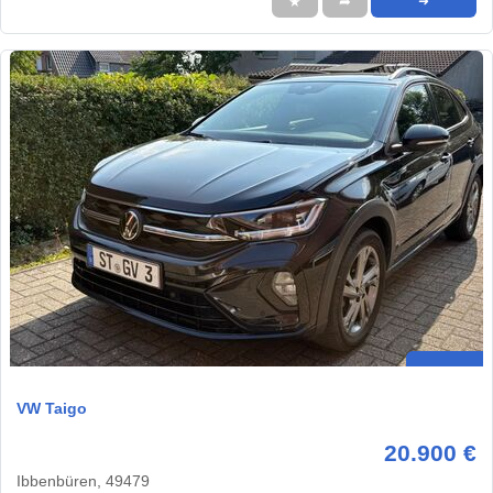
★
➦
➜
VW Taigo
20.900 €
Ibbenbüren, 49479