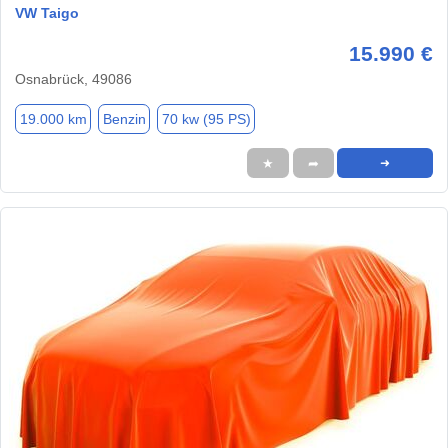
VW Taigo
15.990 €
Osnabrück, 49086
19.000 km
Benzin
70 kw (95 PS)
★
➦
➜