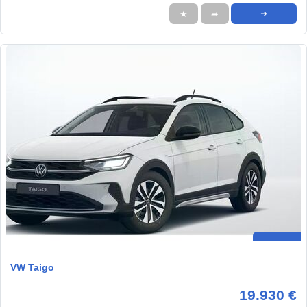
★
➦
➜
VW Taigo
19.930 €