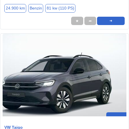
24.900 km
Benzin
81 kw (110 PS)
★
➦
➜
VW Taigo