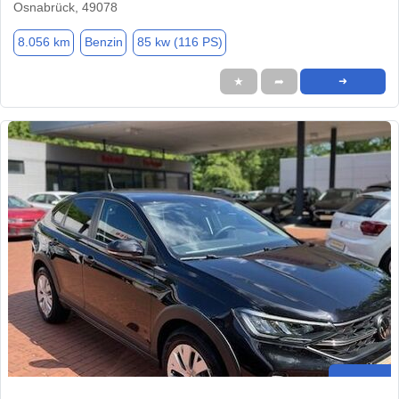
Osnabrück, 49078
8.056 km
Benzin
85 kw (116 PS)
★
➦
➜