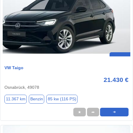
VW Taigo
21.430 €
Osnabrück, 49078
11.367 km
Benzin
85 kw (116 PS)
★
➦
➜