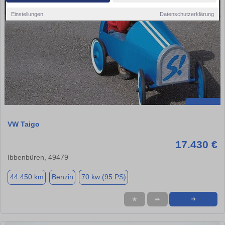
Einstellungen
Datenschutzerklärung
VW Taigo
17.430 €
Ibbenbüren, 49479
44.450 km
Benzin
70 kw (95 PS)
★
➦
➜