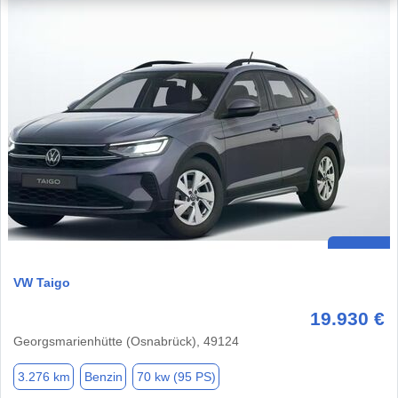
VW Taigo
19.930 €
Georgsmarienhütte (Osnabrück), 49124
3.276 km
Benzin
70 kw (95 PS)