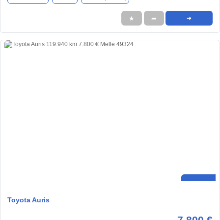
★
➦
➜
Toyota Auris
7.800 €