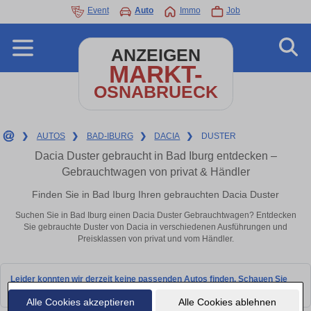
Event
Auto
Immo
Job
ANZEIGEN
MARKT-
OSNABRUECK
❯
AUTOS
❯
BAD-IBURG
❯
DACIA
❯
DUSTER
Dacia Duster gebraucht in Bad Iburg entdecken –
Gebrauchtwagen von privat & Händler
Finden Sie in Bad Iburg Ihren gebrauchten Dacia Duster
Suchen Sie in Bad Iburg einen Dacia Duster Gebrauchtwagen? Entdecken
Sie gebrauchte Duster von Dacia in verschiedenen Ausführungen und
Preisklassen von privat und vom Händler.
Leider konnten wir derzeit keine passenden Autos finden. Schauen Sie
bald wieder vorbei!
Alle Cookies akzeptieren
Alle Cookies ablehnen