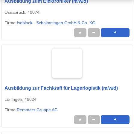
Ausbildung zum Elektroniker (m/w/d)
Osnabrück, 49074
Firma:
Isoblock - Schaltanlagen GmbH & Co. KG
★
➦
➜
Ausbildung zur Fachkraft für Lagerlogistik (m/w/d)
Löningen, 49624
Firma:
Remmers Gruppe AG
★
➦
➜