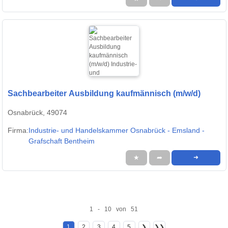
Sachbearbeiter Ausbildung kaufmännisch (m/w/d)
Osnabrück, 49074
Firma:
Industrie- und Handelskammer Osnabrück - Emsland -
Grafschaft Bentheim
★
➦
➜
1 - 10 von 51
1
2
3
4
5
❯
❯❯