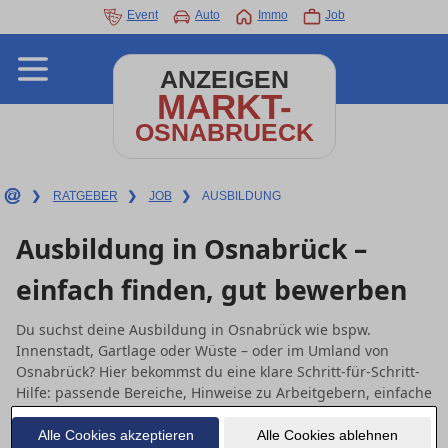
Event
Auto
Immo
Job
ANZEIGEN
MARKT-
OSNABRUECK
❯
RATGEBER
❯
JOB
❯
AUSBILDUNG
Ausbildung in Osnabrück –
einfach finden, gut bewerben
Du suchst deine Ausbildung in Osnabrück wie bspw.
Innenstadt, Gartlage oder Wüste – oder im Umland von
Osnabrück? Hier bekommst du eine klare Schritt-für-Schritt-
Hilfe: passende Bereiche, Hinweise zu Arbeitgebern, einfache
Tipps für Lebenslauf & Anschreiben und nützliche Angebote
in deiner Nähe (lokales Modul weiter unten).
Alle Cookies akzeptieren
Alle Cookies ablehnen