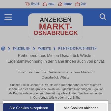
Event
Auto
Immo
Job
ANZEIGEN
MARKT-
OSNABRUECK
❯
IMMOBILIEN
❯
WUESTE
❯
REIHENENDHAUS-MIETEN
Reihenendhaus Mieten Osnabrück Wüste -
Eigentumswohnung in der Nähe finden auch von privat
Finden Sie hier Ihre Reihenendhaus zum Mieten in
Osnabrück Wüste
Suchen Sie in Osnabrück Wüste eine Reihenendhaus zum Mieten?
Finden Sie hier eine große Auswahl an Eigentumswohnungen. Egal, ob
als Kapitalanlage oder zur Vermietung – hier finden Sie Ihre Immobilie
in Osnabrück Wüste oder in der Nähe.
Alle Cookies akzeptieren
Alle Cookies ablehnen
Leider konnten wir derzeit keine passenden Objekte finden. Schauen Sie