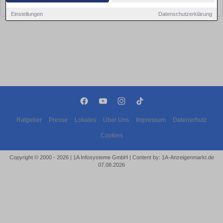
bald wieder vorbei!
Einstellungen
Datenschutzerklärung
Ratgeber
Presse
Lokales
Über Uns
Impressum
Datenschutz
Cookies
Copyright © 2000 - 2026 | 1A Infosysteme GmbH | Content by: 1A-Anzeigenmarkt.de
07.08.2026