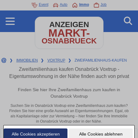
Event
Auto
Immo
Job
ANZEIGEN
MARKT-
OSNABRUECK
❯
IMMOBILIEN
❯
VOXTRUP
❯
ZWEIFAMILIENHAUS-KAUFEN
Zweifamilienhaus kaufen Osnabrück Voxtrup -
Eigentumswohnung in der Nähe finden auch von privat
Finden Sie hier Ihre Zweifamilienhaus zum kaufen in
Osnabrück Voxtrup
Suchen Sie in Osnabrück Voxtrup eine Zweifamilienhaus zum kaufen?
Finden Sie hier eine große Auswahl an Eigentumswohnungen. Egal, ob
als Kapitalanlage oder zur Vermietung – hier finden Sie Ihre Immobilie
in Osnabrück Voxtrup oder in der Nähe.
Alle Cookies akzeptieren
Alle Cookies ablehnen
Leider konnten wir derzeit keine passenden Objekte finden. Schauen Sie