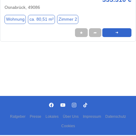
Osnabrück, 49086
Wohnung
ca. 80,51 m²
Zimmer 2
★
➦
➜
Ratgeber
Presse
Lokales
Über Uns
Impressum
Datenschutz
Cookies