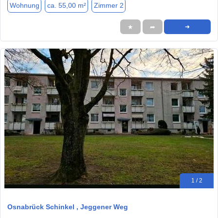
Wohnung
ca. 55,00 m²
Zimmer 2
★
➦
➜
1 / 2
Osnabrück Schinkel , Jeggener Weg