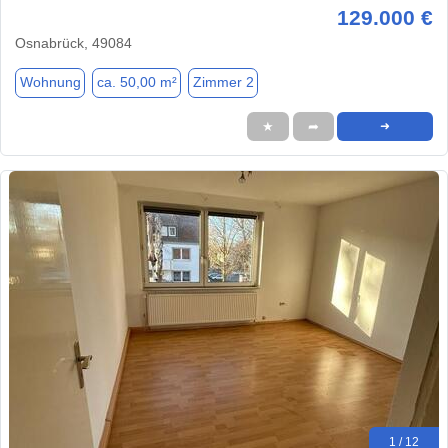
129.000 €
Osnabrück, 49084
Wohnung
ca. 50,00 m²
Zimmer 2
★
➦
➜
1 / 12