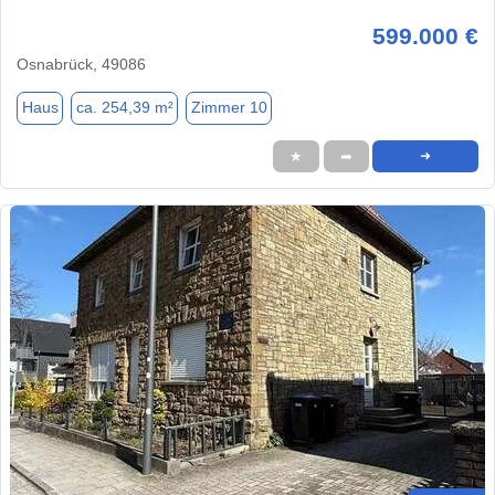
599.000 €
Osnabrück, 49086
Haus
ca. 254,39 m²
Zimmer 10
★
➦
➜