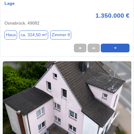
Lage
1.350.000 €
Osnabrück, 49082
Haus
ca. 324,50 m²
Zimmer 8
★
➦
➜