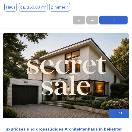
Haus
ca. 165,00 m²
Zimmer 4
★
➦
➜
1 / 1
luxuriöses und grosszügiges Architektenhaus in beliebter