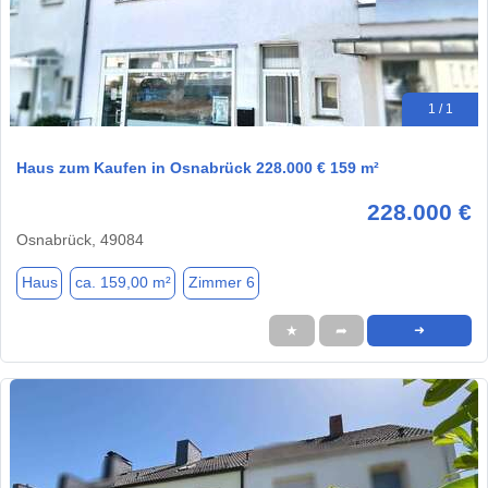
1 / 1
Haus zum Kaufen in Osnabrück 228.000 € 159 m²
228.000 €
Osnabrück, 49084
Haus
ca. 159,00 m²
Zimmer 6
★
➦
➜