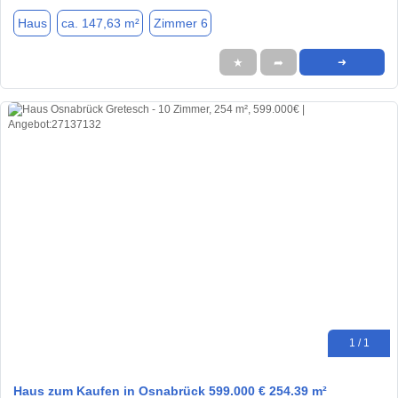
Haus
ca. 147,63 m²
Zimmer 6
★
➦
➜
1 / 1
Haus zum Kaufen in Osnabrück 599.000 € 254.39 m²