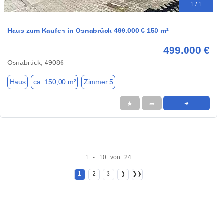
1 / 1
Haus zum Kaufen in Osnabrück 499.000 € 150 m²
499.000 €
Osnabrück, 49086
Haus
ca. 150,00 m²
Zimmer 5
★
➦
➜
1 - 10 von 24
1
2
3
❯
❯❯