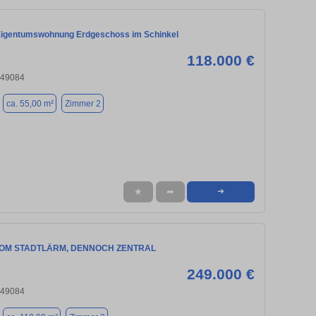
igentumswohnung Erdgeschoss im Schinkel
118.000 €
 49084
ca. 55,00 m²
Zimmer 2
★
➦
➜
VOM STADTLÄRM, DENNOCH ZENTRAL
249.000 €
 49084