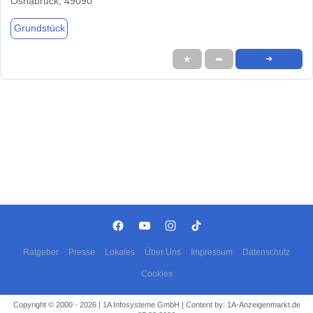
Osnabrück, 49090
Grundstück
★
➦
➜
Ratgeber
Presse
Lokales
Über Uns
Impressum
Datenschutz
Cookies
Copyright © 2000 - 2026 | 1A Infosysteme GmbH | Content by: 1A-Anzeigenmarkt.de