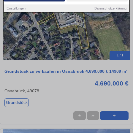
Einstellungen
Datenschutzerklärung
1 / 1
Grundstück zu verkaufen in Osnabrück 4.690.000 € 14909 m²
4.690.000 €
Osnabrück, 49078
Grundstück
★
➦
➜