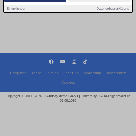
bald wieder vorbei!
Einstellungen
Datenschutzerklärung
Ratgeber
Presse
Lokales
Über Uns
Impressum
Datenschutz
Cookies
Copyright © 2000 - 2026 | 1A Infosysteme GmbH | Content by: 1A-Anzeigenmarkt.de
07.08.2026