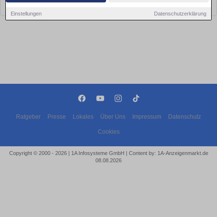
bald wieder vorbei!
Einstellungen
Datenschutzerklärung
Ratgeber
Presse
Lokales
Über Uns
Impressum
Datenschutz
Cookies
Copyright © 2000 - 2026 | 1A Infosysteme GmbH | Content by: 1A-Anzeigenmarkt.de
08.08.2026