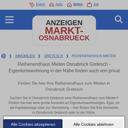
Event
Auto
Immo
Job
ANZEIGEN
MARKT-
OSNABRUECK
❯
IMMOBILIEN
❯
GRETESCH
❯
REIHENENDHAUS-MIETEN
Reihenendhaus Mieten Osnabrück Gretesch -
Eigentumswohnung in der Nähe finden auch von privat
Finden Sie hier Ihre Reihenendhaus zum Mieten in
Osnabrück Gretesch
Suchen Sie in Osnabrück Gretesch eine Reihenendhaus zum Mieten?
Finden Sie hier eine große Auswahl an Eigentumswohnungen. Egal, ob
als Kapitalanlage oder zur Vermietung – hier finden Sie Ihre Immobilie
in Osnabrück Gretesch oder in der Nähe.
Alle Cookies akzeptieren
Alle Cookies ablehnen
Leider konnten wir derzeit keine passenden Objekte finden. Schauen Sie