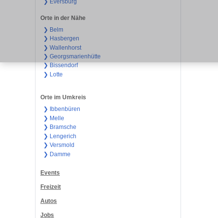
❯ Eversburg
Orte in der Nähe
❯ Belm
❯ Hasbergen
❯ Wallenhorst
❯ Georgsmarienhütte
❯ Bissendorf
❯ Lotte
Orte im Umkreis
❯ Ibbenbüren
❯ Melle
❯ Bramsche
❯ Lengerich
❯ Versmold
❯ Damme
Events
Freizeit
Autos
Jobs