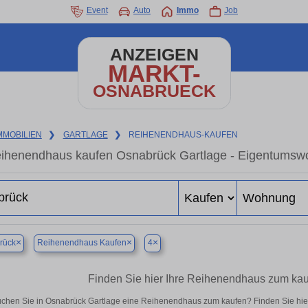
Event
Auto
Immo
Job
ANZEIGEN
MARKT-
OSNABRUECK
MMOBILIEN
❯
GARTLAGE
❯
REIHENENDHAUS-KAUFEN
ihenendhaus kaufen Osnabrück Gartlage - Eigentumswoh
×
×
×
rück
Reihenendhaus Kaufen
4
Finden Sie hier Ihre Reihenendhaus zum kau
chen Sie in Osnabrück Gartlage eine Reihenendhaus zum kaufen? Finden Sie hie