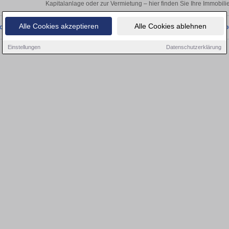
Kapitalanlage oder zur Vermietung – hier finden Sie Ihre Immobili
Alle Cookies akzeptieren
Alle Cookies ablehnen
onnten wir derzeit keine passenden Objekte finden. Schauen Sie bald wieder vo
Einstellungen
Datenschutzerklärung