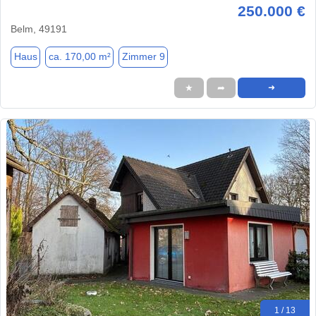
250.000 €
Belm, 49191
Haus
ca. 170,00 m²
Zimmer 9
★
➦
➜
1 / 13