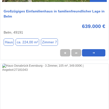
Großzügiges Einfamilienhaus in familienfreundlicher Lage in
Belm
639.000 €
Belm, 49191
Haus
ca. 224,00 m²
Zimmer 7
★
➦
➜