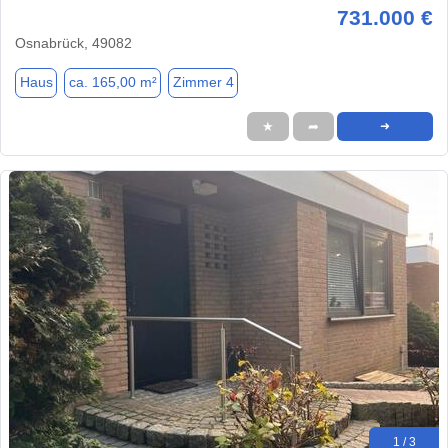
731.000 €
Osnabrück, 49082
Haus
ca. 165,00 m²
Zimmer 4
★
➦
➜
1 / 3