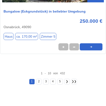
Bungalow (Eckgrundstück) in beliebter Umgebung
250.000 €
Osnabrück, 49090
Haus
ca. 170,00 m²
Zimmer 5
★
➦
➜
1 - 10 von 432
1
2
3
4
5
❯
❯❯