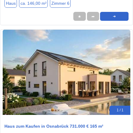
Haus
ca. 146,00 m²
Zimmer 6
★
➦
➜
1 / 1
Haus zum Kaufen in Osnabrück 731.000 € 165 m²