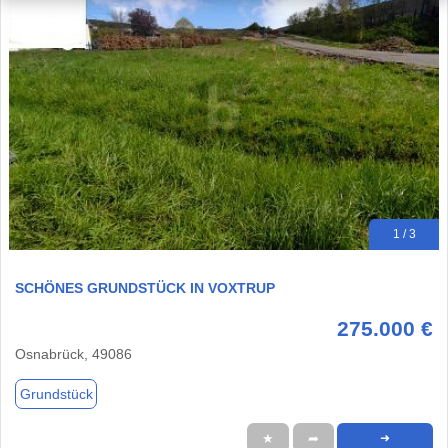
1 / 3
SCHÖNES GRUNDSTÜCK IN VOXTRUP
275.000 €
Osnabrück, 49086
Grundstück
★
➦
➜