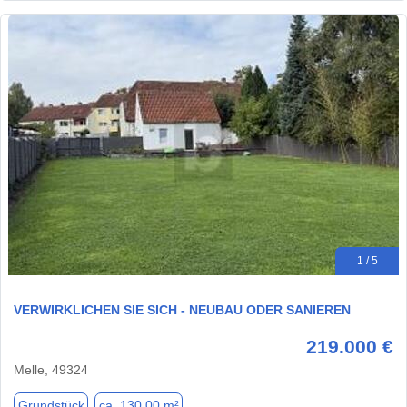
1 / 5
VERWIRKLICHEN SIE SICH - NEUBAU ODER SANIEREN
219.000 €
Melle, 49324
Grundstück
ca. 130,00 m²