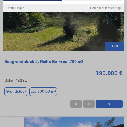
Einstellungen
Datenschutzerklärung
1 / 8
Baugrundstück 2. Reihe Belm ca. 700 m2
195.000 €
Belm, 49191
Grundstück
ca. 700,00 m²
★
➦
➜