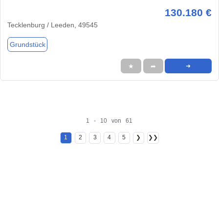
130.180 €
Tecklenburg / Leeden, 49545
Grundstück
★
➦
➜
1 - 10 von 61
1
2
3
4
5
❯
❯❯