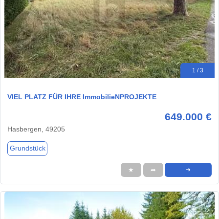
1 / 3
VIEL PLATZ FÜR IHRE ImmobilieNPROJEKTE
649.000 €
Hasbergen, 49205
Grundstück
★
➦
➜