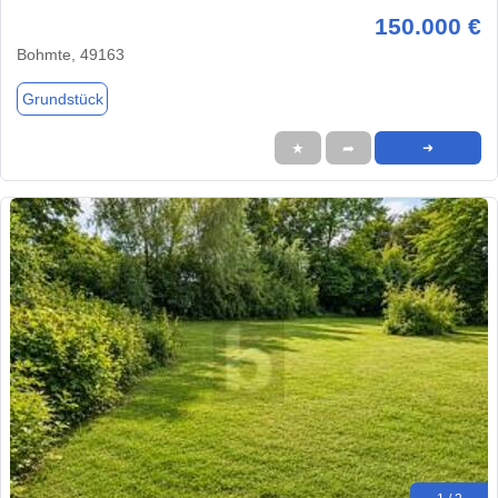
150.000 €
Bohmte, 49163
Grundstück
★
➦
➜