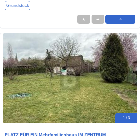
Grundstück
★
➦
➜
1 / 3
PLATZ FÜR EIN Mehrfamilienhaus IM ZENTRUM