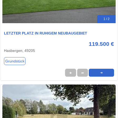
1 / 2
LETZTER PLATZ IN RUHIGEM NEUBAUGEBIET
119.500 €
Hasbergen, 49205
Grundstück
★
➦
➜