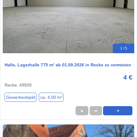
1 / 5
Halle, Lagerhalle 775 m² ab 01.09.2026 in Recke zu vermieten
4 €
Recke, 49509
Gewerbeobjekt
ca. 4,00 m²
★
➦
➜