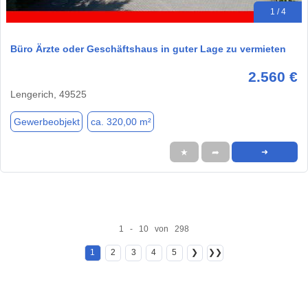
1 / 4
Büro Ärzte oder Geschäftshaus in guter Lage zu vermieten
2.560 €
Lengerich, 49525
Gewerbeobjekt
ca. 320,00 m²
★
➦
➜
1 - 10 von 298
1
2
3
4
5
❯
❯❯