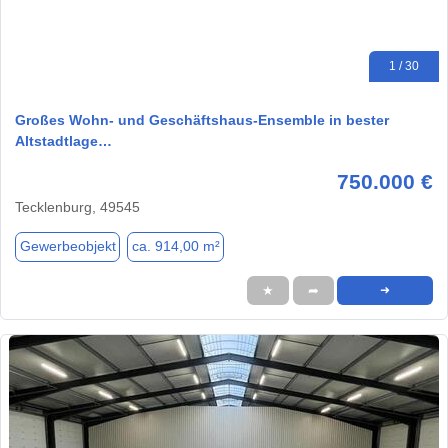
1 / 30
Großes Wohn- und Geschäftshaus-Ensemble in bester
Altstadtlage…
750.000 €
Tecklenburg, 49545
Gewerbeobjekt
ca. 914,00 m²
★
➦
➜