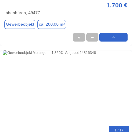
1.700 €
Ibbenbüren, 49477
Gewerbeobjekt
ca. 200,00 m²
★
➦
➜
1 / 17