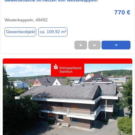
770 €
Westerkappeln, 49492
Gewerbeobjekt
ca. 109,92 m²
★
➦
➜