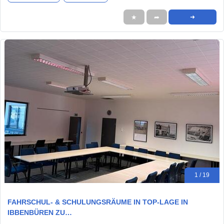
★
➦
➜
1 / 19
FAHRSCHUL- & SCHULUNGSRÄUME IN TOP-LAGE IN
IBBENBÜREN ZU…