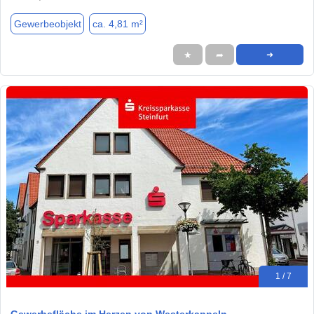
Gewerbeobjekt
ca. 4,81 m²
★
➦
➜
1 / 7
Gewerbefläche im Herzen von Westerkappeln