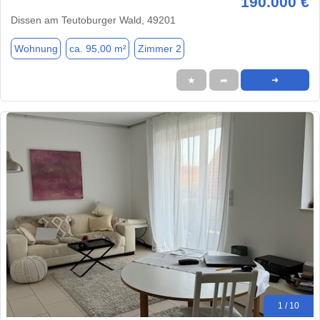
190.000 €
Dissen am Teutoburger Wald, 49201
Wohnung
ca. 95,00 m²
Zimmer 2
★
➦
➜
1 / 10