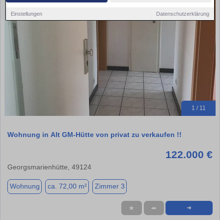
Einstellungen
Datenschutzerklärung
1 / 11
Wohnung in Alt GM-Hütte von privat zu verkaufen !!
122.000 €
Georgsmarienhütte, 49124
Wohnung
ca. 72,00 m²
Zimmer 3
★
➦
➜