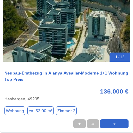
1 / 12
Neubau-Erstbezug in Alanya Avsallar-Moderne 1+1 Wohnung
Top Preis
136.000 €
Hasbergen, 49205
Wohnung
ca. 52,00 m²
Zimmer 2
★
➦
➜