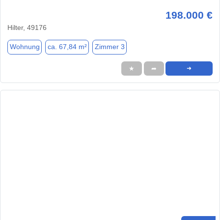
198.000 €
Hilter, 49176
Wohnung
ca. 67,84 m²
Zimmer 3
★
➦
➜