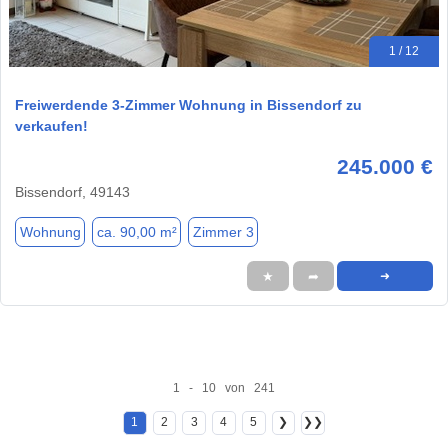
1 / 12
Freiwerdende 3-Zimmer Wohnung in Bissendorf zu
verkaufen!
245.000 €
Bissendorf, 49143
Wohnung
ca. 90,00 m²
Zimmer 3
★
➦
➜
1 - 10 von 241
1
2
3
4
5
❯
❯❯