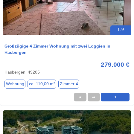
1 / 6
Großzügige 4 Zimmer Wohnung mit zwei Loggien in
Hasbergen
279.000 €
Hasbergen, 49205
Wohnung
ca. 110,00 m²
Zimmer 4
★
➦
➜