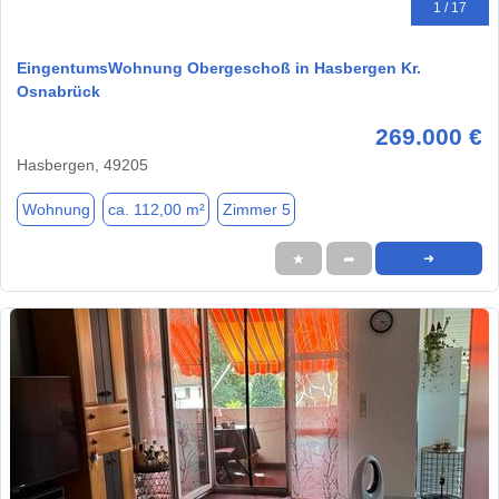
1 / 17
EingentumsWohnung Obergeschoß in Hasbergen Kr.
Osnabrück
269.000 €
Hasbergen, 49205
Wohnung
ca. 112,00 m²
Zimmer 5
★
➦
➜